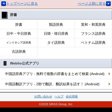
トップページに戻る
ページ上部に戻る
辞書
辞書
類語辞典
英和・和英辞典
日中・中日辞典
日韓・韓日辞典
フランス語辞典
タイ語辞典
ベトナム語辞典
インドネシア語辞典
古語辞典
Weblio公式アプリ
中国語辞典アプリ - 無料で複数の辞書をまとめて検索 (Android)
中国語翻訳アプリ - 2秒で翻訳、翻訳結果を話す！ (Android)
お問い合わせ
ヘルプ
会社情報
©2026 GRAS Group, Inc.