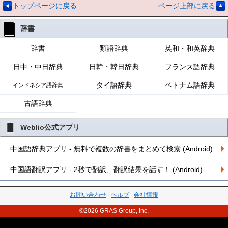
トップページに戻る
ページ上部に戻る
辞書
辞書
類語辞典
英和・和英辞典
日中・中日辞典
日韓・韓日辞典
フランス語辞典
タイ語辞典
ベトナム語辞典
インドネシア語辞典
古語辞典
Weblio公式アプリ
中国語辞典アプリ - 無料で複数の辞書をまとめて検索 (Android)
中国語翻訳アプリ - 2秒で翻訳、翻訳結果を話す！ (Android)
お問い合わせ
ヘルプ
会社情報
©2026 GRAS Group, Inc.