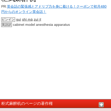
PR:
英会話の緊張感とアドリブ力を身に着ける！クーポンで初月480
円からのオンライン英会話！
guì
shì má
zuì jī
ピンイン
cabinet model anesthesia apparatus
英語訳
柜式麻醉机のページの著作権