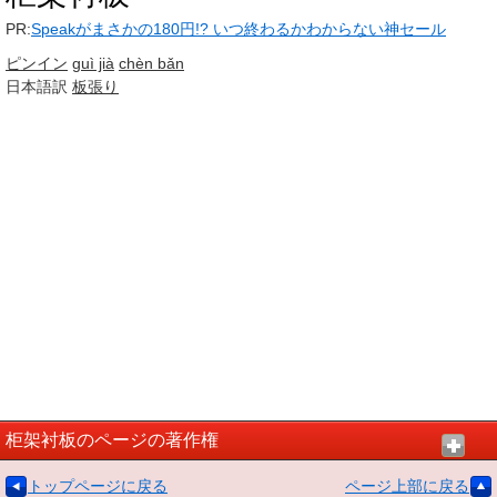
PR:
Speakがまさかの180円!? いつ終わるかわからない神セール
ピンイン
guì jià
chèn bǎn
日本語訳
板張り
柜架衬板のページの著作権
トップページに戻る
ページ上部に戻る