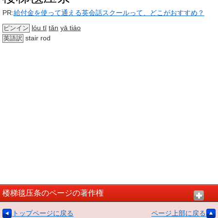
PR:
給付金を使って通える英会話スクールって、どこがおすすめ？
lóu tī
tǎn
yā tiáo
ピンイン
stair rod
英語訳
楼梯毯压条のページの著作権
トップページに戻る
ページ上部に戻る