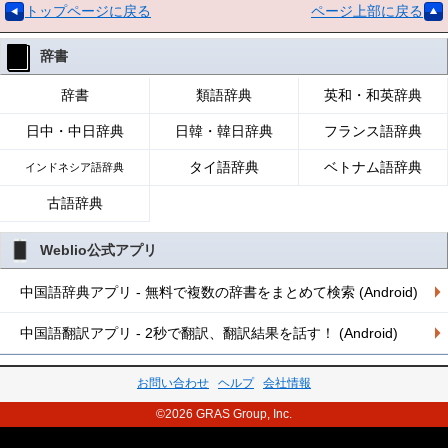
トップページに戻る
ページ上部に戻る
辞書
辞書
類語辞典
英和・和英辞典
日中・中日辞典
日韓・韓日辞典
フランス語辞典
タイ語辞典
ベトナム語辞典
インドネシア語辞典
古語辞典
Weblio公式アプリ
中国語辞典アプリ - 無料で複数の辞書をまとめて検索 (Android)
中国語翻訳アプリ - 2秒で翻訳、翻訳結果を話す！ (Android)
お問い合わせ
ヘルプ
会社情報
©2026 GRAS Group, Inc.