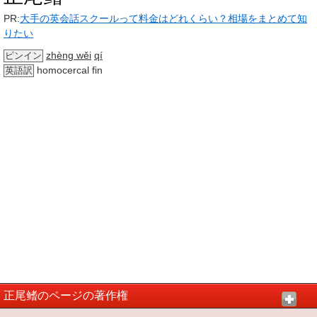
PR:
大手の英会話スクールって料金はどれくらい？相場をまとめて知
りたい
zhèng wěi
qí
ピンイン
homocercal fin
英語訳
正尾鳍のページの著作権