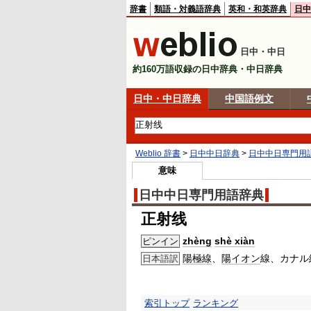
辞書
類語・対義語辞典
英和・和英辞典
日中
日中・中日
約160万語収録の日中辞典・中日辞典
日中・中日辞典
中国語例文
Weblio 辞書
>
日中中日辞典
>
日中中日専門用
意味
日中中日専門用語辞典
正射线
zhèng
shè xiàn
ピンイン
陽極線
、
陽イオン
線、カナル
日本語訳
索引トップ
ランキング