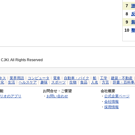
7
8
9
10
 CJKI. All Rights Reserved
ネス
｜
業界用語
｜
コンピュータ
｜
電車
｜
自動車・バイク
｜
船
｜
工学
｜
建築・不動産
文化
｜
生活
｜
ヘルスケア
｜
趣味
｜
スポーツ
｜
生物
｜
食品
｜
人名
｜
方言
｜
辞書・百科事
能
お問合せ・ご要望
会社概要
リオのアプリ
・
お問い合わせ
・
公式企業ページ
・
会社情報
・
採用情報