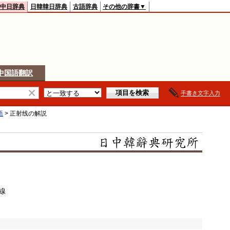
中日辞典
日韓韓日辞典
古語辞典
その他の辞書▼
中国語翻訳
手書き文字入力
語
>
正射线
の解説
線