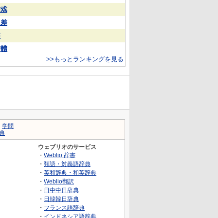
游戏
反差
装
整體
>>もっとランキングを見る
｜
学問
典
ウェブリオのサービス
・
Weblio 辞書
・
類語・対義語辞典
・
英和辞典・和英辞典
・
Weblio翻訳
・
日中中日辞典
・
日韓韓日辞典
・
フランス語辞典
・
インドネシア語辞典