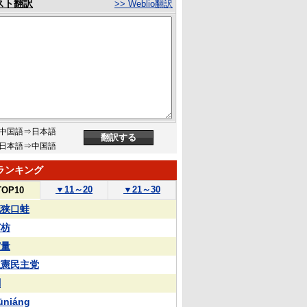
スト翻訳
>> Weblio翻訳
中国語⇒日本語
日本語⇒中国語
ランキング
▼
11～20
▼
21～30
TOP10
花狭口蛙
苏枋
実量
立憲民主党
蒯
ūniáng