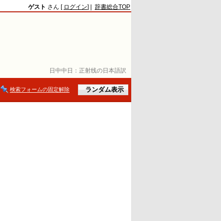
ゲスト
さん [
ログイン
] |
辞書総合TOP
日中中日：
正射线の日本語訳
検索フォームの固定解除