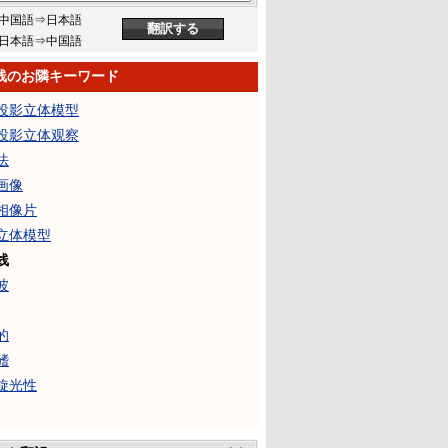
中国語⇒日本語
日本語⇒中国語
线のお隣キーワード
投影立体模型
投影立体观察
法
画像
相像片
立体模型
线
波
的
鳍
旋光性