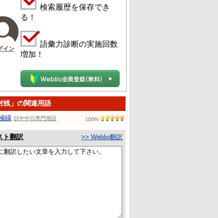
検索履歴を保存でき
る！
語彙力診断の実施回数
グイン
増加！
射线」の関連用語
極線
日中中日専門用語
100%
スト翻訳
>> Weblio翻訳