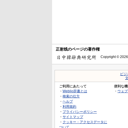
正射线のページの著作権
Copyright © 2026
ビジ
ご利用にあたって
便利な機
・
Weblio辞書とは
・
ウェブ
・
検索の仕方
・
ヘルプ
・
利用規約
・
プライバシーポリシー
・
サイトマップ
・
クッキー・アクセスデータに
ついて