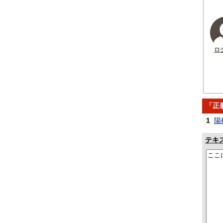
ロ
「正
1
陽
テキ