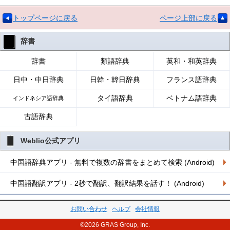
トップページに戻る
ページ上部に戻る
辞書
辞書
類語辞典
英和・和英辞典
日中・中日辞典
日韓・韓日辞典
フランス語辞典
タイ語辞典
ベトナム語辞典
インドネシア語辞典
古語辞典
Weblio公式アプリ
中国語辞典アプリ - 無料で複数の辞書をまとめて検索 (Android)
中国語翻訳アプリ - 2秒で翻訳、翻訳結果を話す！ (Android)
お問い合わせ
ヘルプ
会社情報
©2026 GRAS Group, Inc.