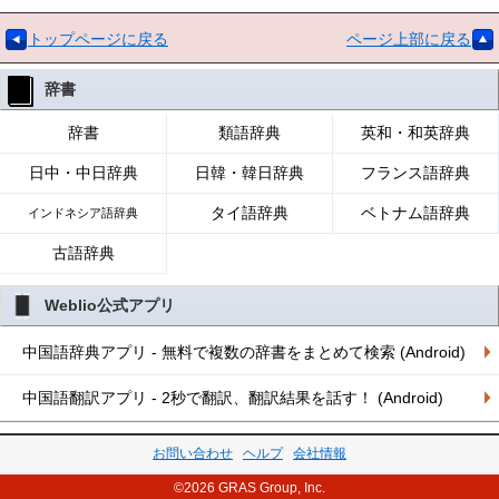
トップページに戻る
ページ上部に戻る
辞書
辞書
類語辞典
英和・和英辞典
日中・中日辞典
日韓・韓日辞典
フランス語辞典
タイ語辞典
ベトナム語辞典
インドネシア語辞典
古語辞典
Weblio公式アプリ
中国語辞典アプリ - 無料で複数の辞書をまとめて検索 (Android)
中国語翻訳アプリ - 2秒で翻訳、翻訳結果を話す！ (Android)
お問い合わせ
ヘルプ
会社情報
©2026 GRAS Group, Inc.