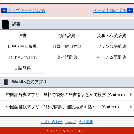
トップページに戻る
ページ上部に戻る
辞書
辞書
類語辞典
英和・和英辞典
日中・中日辞典
日韓・韓日辞典
フランス語辞典
タイ語辞典
ベトナム語辞典
インドネシア語辞典
古語辞典
Weblio公式アプリ
中国語辞典アプリ - 無料で複数の辞書をまとめて検索 (Android)
中国語翻訳アプリ - 2秒で翻訳、翻訳結果を話す！ (Android)
お問い合わせ
ヘルプ
会社情報
©2026 GRAS Group, Inc.