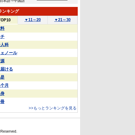
日本語⇒中国語
ランキング
▼
11～20
▼
21～30
TOP10
試料
ハチ
婦人科
フェノール
同源
見届ける
凡是
上个月
动身
一冊
>>もっとランキングを見る
s Reserved.