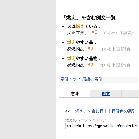
「燃え」を含む例文一覧
火は
燃え
ている．
火正在燃。
- 白水社 中国語辞典
燃え
やすい品．
易燃物品
- 白水社 中国語辞典
燃え
やすい品物．
易燃物品
- 白水社 中国語辞典
索引トップ
用語の索引
意味
例文
>>
「燃え」を含む日中中日辞典の索引
燃えのページへのリンク