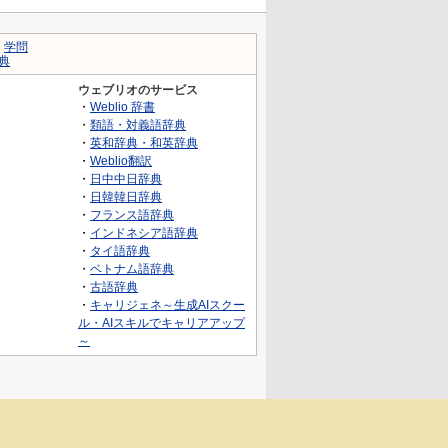
｜
学問
典
ウェブリオのサービス
・
Weblio 辞書
・
類語・対義語辞典
・
英和辞典・和英辞典
・
Weblio翻訳
・
日中中日辞典
・
日韓韓日辞典
・
フランス語辞典
・
インドネシア語辞典
・
タイ語辞典
・
ベトナム語辞典
・
古語辞典
・
キャリジェネ～生成AIスクー
ル・AIスキルでキャリアアップ
～