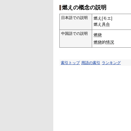
燃えの概念の説明
日本語での説明
燃え[モエ]
燃え
具合
中国語での説明
燃烧
燃烧
的
情况
索引トップ
用語の索引
ランキング