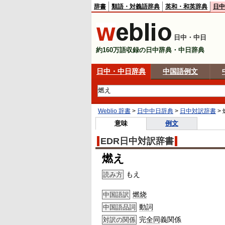
辞書
類語・対義語辞典
英和・和英辞典
日中
日中・中日
約160万語収録の日中辞典・中日辞典
日中・中日辞典
中国語例文
Weblio 辞書
>
日中中日辞典
>
日中対訳辞書
>
意味
例文
EDR日中対訳辞書
燃え
もえ
読み方
燃烧
中国語訳
動詞
中国語品詞
完
全同
義関係
対訳の関係