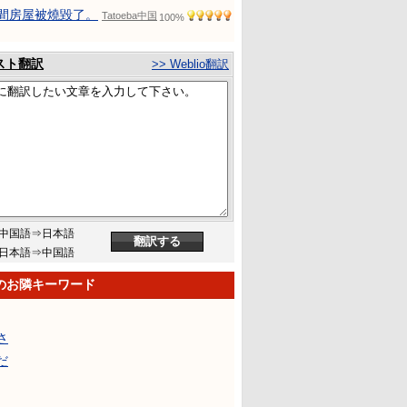
間房屋被燒毀了。
Tatoeba中国
100%
スト翻訳
>> Weblio翻訳
中国語⇒日本語
日本語⇒中国語
のお隣キーワード
さ
だ