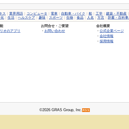
ネス
｜
業界用語
｜
コンピュータ
｜
電車
｜
自動車・バイク
｜
船
｜
工学
｜
建築・不動産
文化
｜
生活
｜
ヘルスケア
｜
趣味
｜
スポーツ
｜
生物
｜
食品
｜
人名
｜
方言
｜
辞書・百科事
能
お問合せ・ご要望
会社概要
リオのアプリ
・
お問い合わせ
・
公式企業ページ
・
会社情報
・
採用情報
©2026 GRAS Group, Inc.
RSS