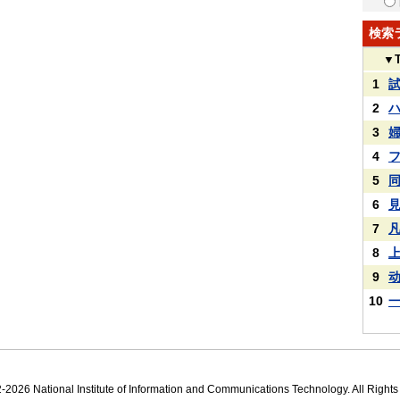
検索
▼
1
2
3
4
5
6
7
8
9
10
2026 National Institute of Information and Communications Technology. All Right