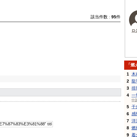
該当件数 :
95
件
ロ
「燃
1
木
2
龍
3
排
4
一
中
5
干
6
感
7
洋
8
燃
9
着