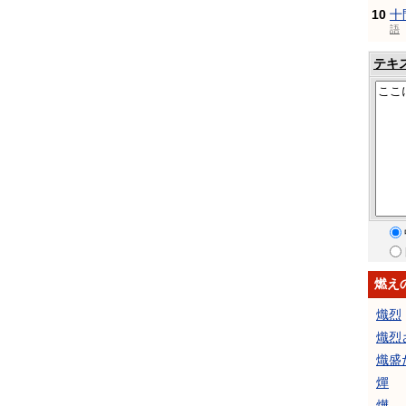
10
十
語
テキ
燃え
熾烈
熾烈
熾盛
燀
燁