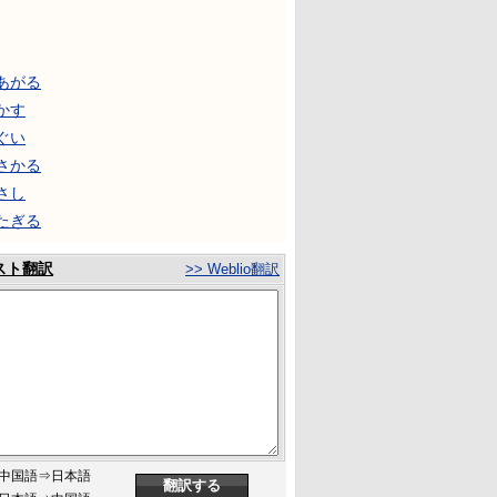
あがる
かす
ぐい
さかる
さし
たぎる
スト翻訳
>> Weblio翻訳
中国語⇒日本語