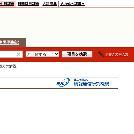
中日辞典
日韓韓日辞典
古語辞典
その他の辞書▼
中国語翻訳
手書き文字入力
燃え
の解説