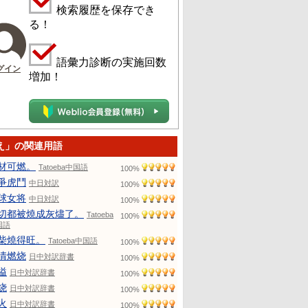
検索履歴を保存でき
る！
語彙力診断の実施回数
グイン
増加！
え」の関連用語
材可燃。
Tatoeba中国語
100%
爭虎鬥
中日対訳
100%
球女将
中日対訳
100%
切都被燒成灰燼了。
Tatoeba
100%
国語
柴燒得旺。
Tatoeba中国語
100%
情燃烧
日中対訳辞書
100%
溢
日中対訳辞書
100%
烧
日中対訳辞書
100%
火
日中対訳辞書
100%