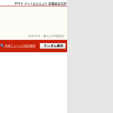
ゲスト
さん [
ログイン
] |
辞書総合TOP
日中中日：
燃えの中国語訳
検索フォームの固定解除