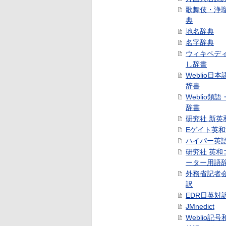
歌舞伎・浄
典
地名辞典
名字辞典
ウィキペデ
し辞書
Weblio日
辞書
Weblio類
辞書
研究社 新英
Eゲイト英
ハイパー英
研究社 英和
ーター用語
外務省記者
訳
EDR日英対
JMnedict
Weblio記