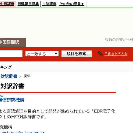
中日辞典
日韓韓日辞典
古語辞典
その他の辞書▼
複数の辞書から検
中国語翻訳
手書き文字入力
キング
中対訳辞書
＞ 索引
中対訳辞書
よる言語処理を目的として開発が進められている「EDR電子化
クトの日中対訳辞書です。
研究機構
.nict.go.jp/out-promotio