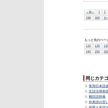
＜前へ
1
2
299
300
次
もっと先のペー
110
120
13
240
250
26
同じカテ
実用日本語
文語活用形
難読語辞典
外来語の言
外国人名読