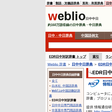
辞書
類語・対義語辞典
英和・和英辞典
日中
日中中日
約160万語収録の日中辞典・中日辞典
日中・中日辞典
中国語例文
EDR日中対訳辞書 トップ
索引
ラン
Weblio 辞書
＞
日中中日辞典
＞
EDR日
EDR日
日中中日辞典収録辞書
全て
▼
白水社 中国語辞典
▼
Weblio中国語翻訳辞
▼
コンピュータに
書
辞書」プロジェ
EDR日中対訳辞書
▼
日中中日専門用語辞典
▼
提供 情報通信
中英英中専門用語辞典
▼
URL
http://www2