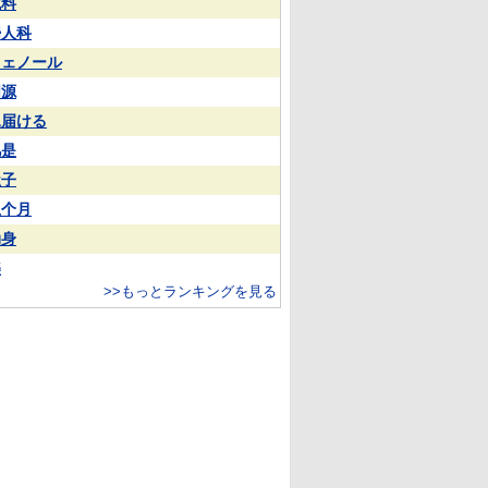
試料
婦人科
フェノール
同源
見届ける
凡是
屋子
上个月
动身
樂
>>もっとランキングを見る