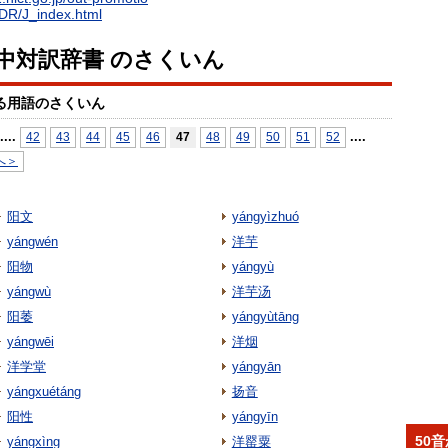
EDR/J_index.html
日中対訳辞書 のさくいん
る用語のさくいん
...
.
...
.
42
43
44
45
46
47
48
49
50
51
52
へ＞
阳文
yángyìzhuó
yángwén
洋芋
阳物
yángyù
yángwù
洋芋汤
阳萎
yángyùtāng
yángwēi
洋烟
洋学堂
yángyān
yángxuétáng
扬音
阳性
yángyīn
50
yángxìng
洋罂粟