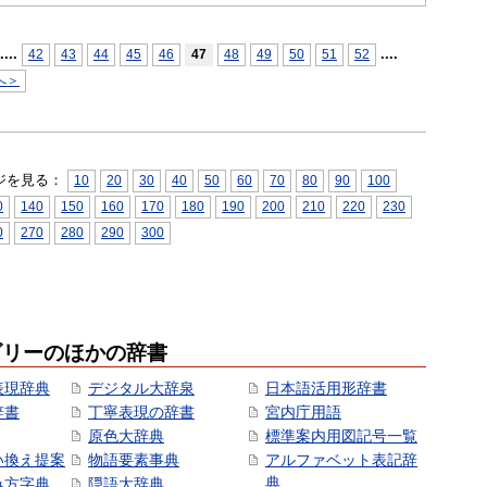
...
.
...
.
42
43
44
45
46
47
48
49
50
51
52
へ＞
ジを見る：
10
20
30
40
50
60
70
80
90
100
0
140
150
160
170
180
190
200
210
220
230
0
270
280
290
300
ゴリーのほかの辞書
表現辞典
デジタル大辞泉
日本語活用形辞書
辞書
丁寧表現の辞書
宮内庁用語
原色大辞典
標準案内用図記号一覧
い換え提案
物語要素事典
アルファベット表記辞
典
み方字典
隠語大辞典