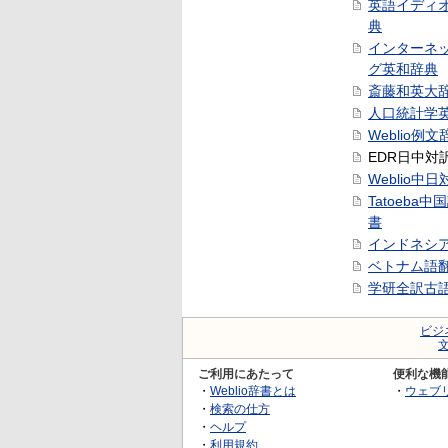
英語イディ
典
インターネ
グ英和辞典
斎藤和英大
人口統計学
Weblio例文
EDR日中対
Weblio中
Tatoeba
書
インドネシ
ベトナム語
学研全訳古
ビジ
ご利用にあたって
便利な機
・
Weblio辞書とは
・
ウェブ
・
検索の仕方
・
ヘルプ
・
利用規約