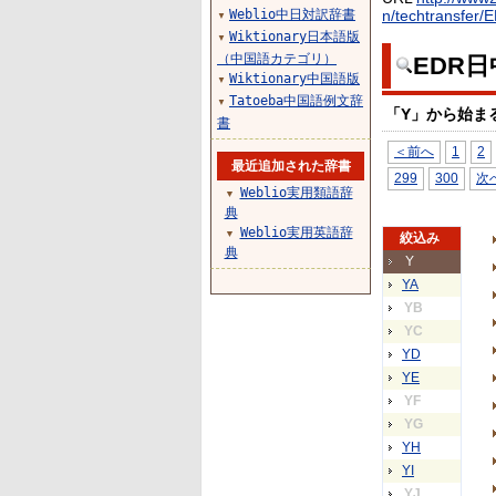
Weblio中日対訳辞書
n/techtransfer/
▼
Wiktionary日本語版
▼
（中国語カテゴリ）
EDR
Wiktionary中国語版
▼
Tatoeba中国語例文辞
▼
「Y」から始ま
書
＜前へ
1
2
最近追加された辞書
299
300
次
Weblio実用類語辞
▼
典
Weblio実用英語辞
▼
絞込み
典
Y
YA
YB
YC
YD
YE
YF
YG
YH
YI
YJ