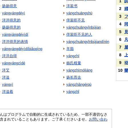
1
扬扬得意
洋装书
2
yángyángdéyì
yángzhuāngshū
3
洋洋得意的
佯装听不见
4
扬扬得意的
yángzhuāngyǐnbújian
5
yángyángdéyìdí
佯装听不见的人
6
洋洋得意的表情
yángzhuāngyǐnbújiandírén
7
yángyángdéyìdíbiǎoqíng
羊脂
8
洋洋自得
yángzhī
9
yángyángzìdé
杨氏模量
洋艾
yángzhīmóliáng
10
洋溢
扬长而去
yángyì
yángzhǎngérqù
洋溢着
yángzhǐ
さくいんはプログラムで自動的に生成されているため、一部不適切なさ
含まれていることもあります。ご了承くださいませ。
お問い合わ