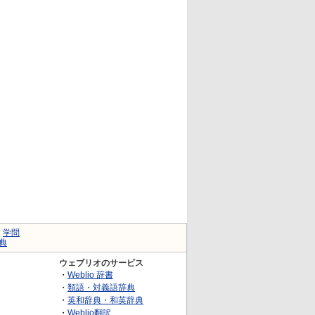
｜
学問
典
ウェブリオのサービス
・
Weblio 辞書
・
類語・対義語辞典
・
英和辞典・和英辞典
・
Weblio翻訳