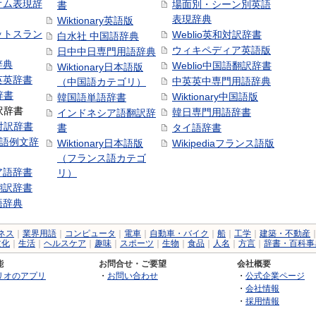
オム表現辞
場面別・シーン別英語
書
表現辞典
Wiktionary英語版
ットスラン
Weblio英和対訳辞書
白水社 中国語辞典
ウィキペディア英語版
日中中日専門用語辞典
辞典
Weblio中国語翻訳辞書
Wiktionary日本語版
英英辞書
中英英中専門用語辞典
（中国語カテゴリ）
辞書
Wiktionary中国語版
韓国語単語辞書
訳辞書
韓日専門用語辞書
インドネシア語翻訳辞
日対訳辞書
書
タイ語辞書
中国語例文辞
Wiktionary日本語版
Wikipediaフランス語版
（フランス語カテゴ
ア語辞書
リ）
翻訳辞書
語辞典
ネス
｜
業界用語
｜
コンピュータ
｜
電車
｜
自動車・バイク
｜
船
｜
工学
｜
建築・不動産
文化
｜
生活
｜
ヘルスケア
｜
趣味
｜
スポーツ
｜
生物
｜
食品
｜
人名
｜
方言
｜
辞書・百科事
能
お問合せ・ご要望
会社概要
リオのアプリ
・
お問い合わせ
・
公式企業ページ
・
会社情報
・
採用情報