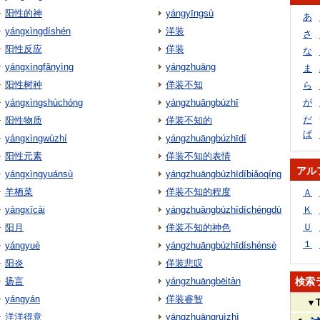
阳性的神
yángyīngsù
あ
yángxìngdíshén
洋装
さ
阳性反应
佯装
な
yángxìngfǎnyìng
yángzhuāng
ま
阳性树种
佯装不知
ら
yángxìngshùchóng
yángzhuāngbúzhī
が
だ
阳性物质
佯装不知的
ぱ
yángxìngwùzhí
yángzhuāngbúzhīdí
阳性元素
佯装不知的表情
アル
yángxìngyuánsù
yángzhuāngbúzhīdíbiǎoqíng
羊栖菜
佯装不知的程度
Ａ
yángxīcài
yángzhuāngbúzhīdíchéngdù
Ｋ
Ｕ
阳月
佯装不知的神色
１
yángyuè
yángzhuāngbúzhīdíshénsè
阳炎
佯装悲叹
扬言
yángzhuāngbēitàn
検索
yángyán
佯装睿智
▼
洋洋得意
yángzhuāngruìzhì