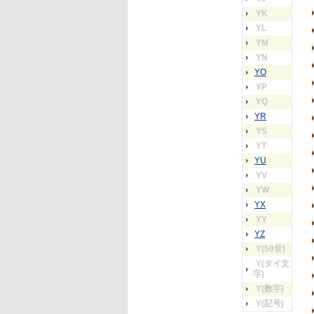
YK
YL
YM
YN
YO
YP
YQ
YR
YS
YT
YU
YV
YW
YX
YY
YZ
Y(50音)
Y(タイ文
字)
Y(数字)
Y(記号)