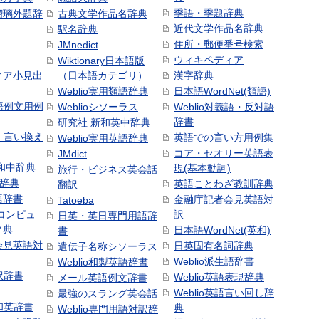
季語・季題辞典
瑠璃外題辞
古典文学作品名辞典
近代文学作品名辞典
駅名辞典
住所・郵便番号検索
JMnedict
ウィキペディア
Wiktionary日本語版
ィア小見出
（日本語カテゴリ）
漢字辞典
Weblio実用類語辞典
日本語WordNet(類語)
本語例文用例
Weblioシソーラス
Weblio対義語・反対語
辞書
研究社 新和英中辞典
語・言い換え
英語での言い方用例集
Weblio実用英語辞典
コア・セオリー英語表
JMdict
和中辞典
現(基本動詞)
旅行・ビジネス英会話
和辞典
英語ことわざ教訓辞典
翻訳
語辞書
金融庁記者会見英語対
Tatoeba
コンピュ
訳
日英・英日専門用語辞
辞典
日本語WordNet(英和)
書
会見英語対
日英固有名詞辞典
遺伝子名称シソーラス
Weblio派生語辞書
Weblio和製英語辞書
訳辞書
Weblio英語表現辞典
メール英語例文辞書
Weblio英語言い回し辞
最強のスラング英会話
号和英辞書
典
Weblio専門用語対訳辞