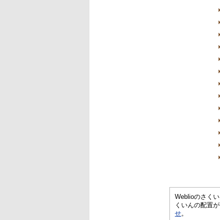
Weblioの
くいんの配置が
せ
。