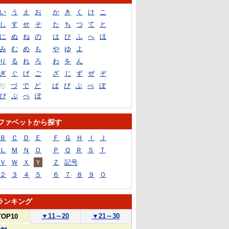
い
う
え
お
か
き
く
け
こ
し
す
せ
そ
た
ち
つ
て
と
に
ぬ
ね
の
は
ひ
ふ
へ
ほ
み
む
め
も
や
ゆ
よ
り
る
れ
ろ
わ
を
ん
ぎ
ぐ
げ
ご
ざ
じ
ず
ぜ
ぞ
ぢ
づ
で
ど
ば
び
ぶ
べ
ぼ
ぴ
ぷ
ぺ
ぽ
ファベットから探す
Ｂ
Ｃ
Ｄ
Ｅ
Ｆ
Ｇ
Ｈ
Ｉ
Ｊ
Ｌ
Ｍ
Ｎ
Ｏ
Ｐ
Ｑ
Ｒ
Ｓ
Ｔ
Ｖ
Ｗ
Ｘ
Ｙ
Ｚ
記号
２
３
４
５
６
７
８
９
０
ランキング
▼
11～20
▼
21～30
TOP10