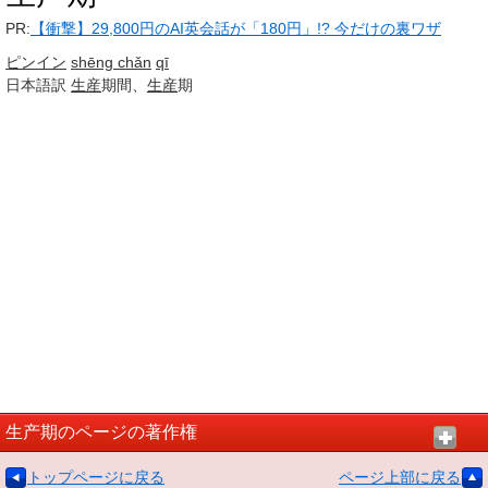
PR:
【衝撃】29,800円のAI英会話が「180円」!? 今だけの裏ワザ
ピンイン
shēng chǎn
qī
日本語訳
生産
期間、
生産
期
生产期のページの著作権
トップページに戻る
ページ上部に戻る