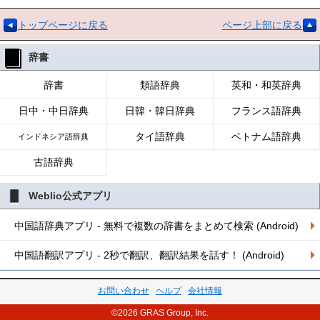
トップページに戻る
ページ上部に戻る
辞書
辞書
類語辞典
英和・和英辞典
日中・中日辞典
日韓・韓日辞典
フランス語辞典
タイ語辞典
ベトナム語辞典
インドネシア語辞典
古語辞典
Weblio公式アプリ
中国語辞典アプリ - 無料で複数の辞書をまとめて検索 (Android)
中国語翻訳アプリ - 2秒で翻訳、翻訳結果を話す！ (Android)
お問い合わせ
ヘルプ
会社情報
©2026 GRAS Group, Inc.