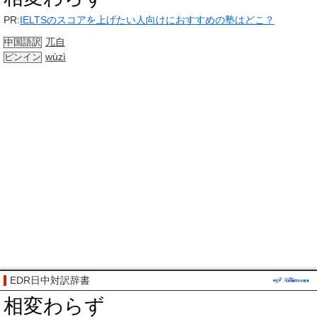
PR:
IELTSのスコアを上げたい人向けにおすすめの塾はどこ？
兀自
中国語訳
wùzì
ピンイン
EDR日中対訳辞書
相変わらず