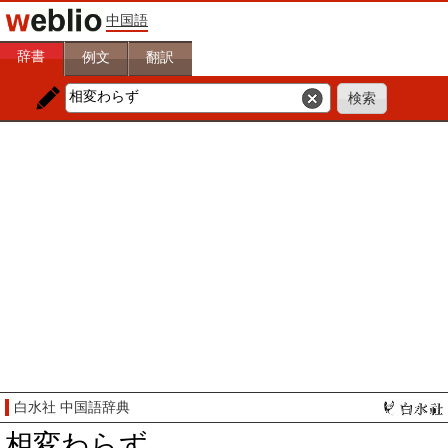
中国語
辞書
例文
翻訳
白水社 中国語辞典
相変わらず