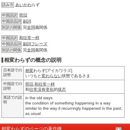
あいかわ
らず
読み方
照旧
中国語訳
副詞
中国語品詞
完
全同
義関係
対訳の関係
和往常一样
中国語訳
副詞
フレーズ
中国語品詞
完
全同
義関係
対訳の関係
相変わらずの概念の説明
日本語での
相変
わらず[アイカワラズ]
説明
いつもと
変わらない
状態であるさま
中国語での
照旧
,
和往常一样
説明
和
往常
没有
变化
的
状态
英語での説
in the old ways
明
the condition of something happening in a way
similar to the way it recurringly happened in the past;
as usual
相変わらずのページの著作権