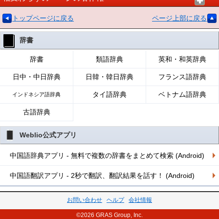
トップページに戻る
ページ上部に戻る
辞書
辞書
類語辞典
英和・和英辞典
日中・中日辞典
日韓・韓日辞典
フランス語辞典
タイ語辞典
ベトナム語辞典
インドネシア語辞典
古語辞典
Weblio公式アプリ
中国語辞典アプリ - 無料で複数の辞書をまとめて検索 (Android)
中国語翻訳アプリ - 2秒で翻訳、翻訳結果を話す！ (Android)
お問い合わせ
ヘルプ
会社情報
©2026 GRAS Group, Inc.