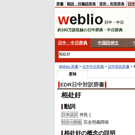
辞書
類語・対義語辞典
英和・和英辞典
日中
日中・中日
約160万語収録の日中辞典・中日辞典
日中・中日辞典
中国語例文
Weblio 辞書
>
日中中日辞典
>
日中対訳辞書
>
意味
EDR日中対訳辞書
相处好
動詞
仲良く
日本語訳
完
全同
義関係
対訳の関係
相处好の概念の説明