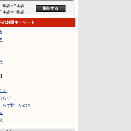
中国語⇒日本語
日本語⇒中国語
好のお隣キーワード
表
界
兒
好
らず
わらず
わらず忙しいの？
位
化