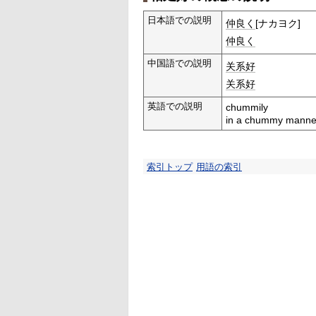
日本語での説明
仲良く
[ナカヨク]
仲良く
中国語での説明
关系好
关系好
英語での説明
chummily
in a chummy manne
索引トップ
用語の索引