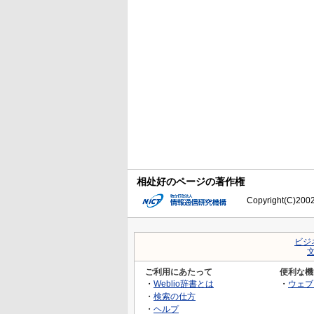
相处好のページの著作権
Copyright(C)2002-
ビジ
ご利用にあたって
便利な機
・
Weblio辞書とは
・
ウェブ
・
検索の仕方
・
ヘルプ