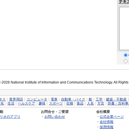
テキ
2026 National Institute of Information and Communications Technology. All Right
ネス
｜
業界用語
｜
コンピュータ
｜
電車
｜
自動車・バイク
｜
船
｜
工学
｜
建築・不動産
文化
｜
生活
｜
ヘルスケア
｜
趣味
｜
スポーツ
｜
生物
｜
食品
｜
人名
｜
方言
｜
辞書・百科事
能
お問合せ・ご要望
会社概要
リオのアプリ
・
お問い合わせ
・
公式企業ページ
・
会社情報
・
採用情報