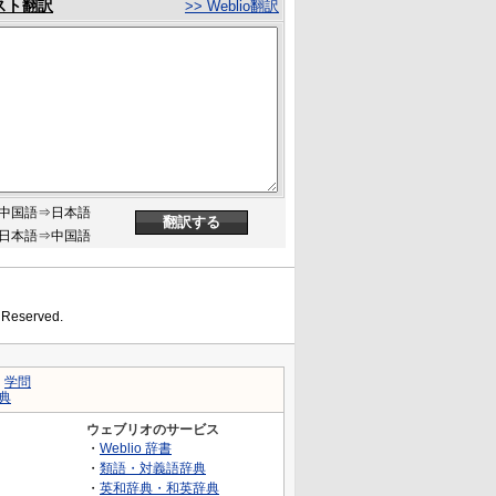
スト翻訳
>> Weblio翻訳
中国語⇒日本語
日本語⇒中国語
s Reserved.
｜
学問
典
ウェブリオのサービス
・
Weblio 辞書
・
類語・対義語辞典
・
英和辞典・和英辞典