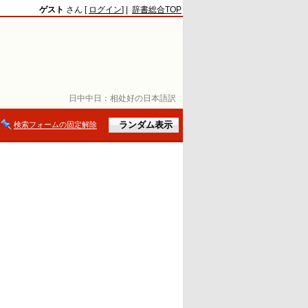
ゲスト
さん [
ログイン
] |
辞書総合TOP
日中中日：
相处好の日本語訳
検索フォームの固定解除