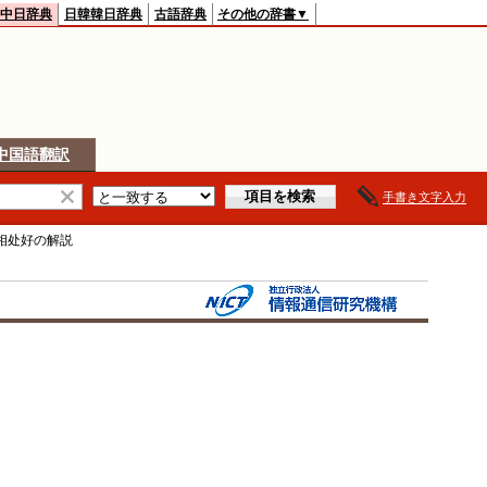
中日辞典
日韓韓日辞典
古語辞典
その他の辞書▼
中国語翻訳
手書き文字入力
相处好
の解説