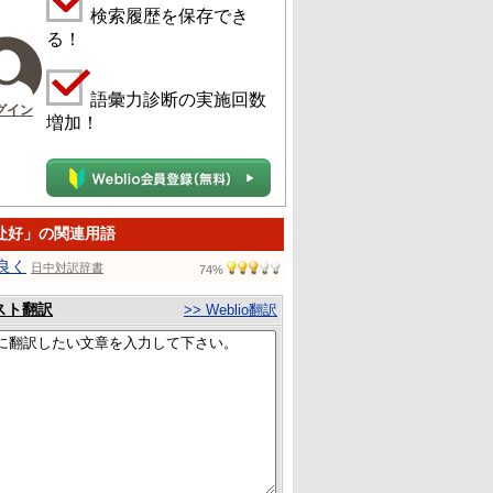
検索履歴を保存でき
る！
語彙力診断の実施回数
グイン
増加！
处好」の関連用語
良く
日中対訳辞書
74%
スト翻訳
>> Weblio翻訳