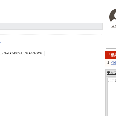
ロ
引
「相
1
仲
テキ