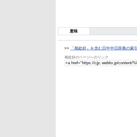
意味
>>
「相处好」を含む日中中日辞典の索
相处好のページへのリンク