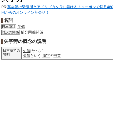
PR:
英会話の緊張感とアドリブ力を身に着ける！クーポンで初月480
円からのオンライン英会話！
名詞
矢偏
日本語訳
部分
同義
関係
対訳の関係
矢字旁の概念の説明
日本語での
矢偏
[ヤヘン]
説明
矢偏
という,
漢字
の
部首