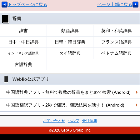
トップページに戻る
ページ上部に戻る
辞書
辞書
類語辞典
英和・和英辞典
日中・中日辞典
日韓・韓日辞典
フランス語辞典
タイ語辞典
ベトナム語辞典
インドネシア語辞典
古語辞典
Weblio公式アプリ
中国語辞典アプリ - 無料で複数の辞書をまとめて検索 (Android)
中国語翻訳アプリ - 2秒で翻訳、翻訳結果を話す！ (Android)
お問い合わせ
ヘルプ
会社情報
©2026 GRAS Group, Inc.