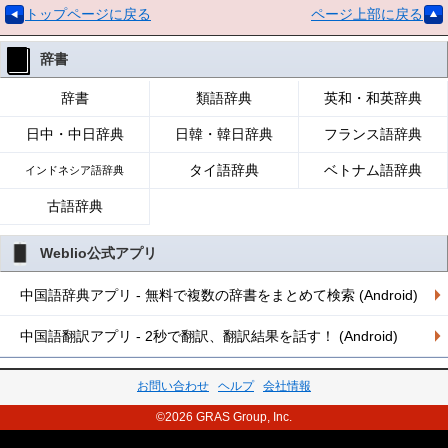
トップページに戻る
ページ上部に戻る
辞書
辞書
類語辞典
英和・和英辞典
日中・中日辞典
日韓・韓日辞典
フランス語辞典
タイ語辞典
ベトナム語辞典
インドネシア語辞典
古語辞典
Weblio公式アプリ
中国語辞典アプリ - 無料で複数の辞書をまとめて検索 (Android)
中国語翻訳アプリ - 2秒で翻訳、翻訳結果を話す！ (Android)
お問い合わせ
ヘルプ
会社情報
©2026 GRAS Group, Inc.