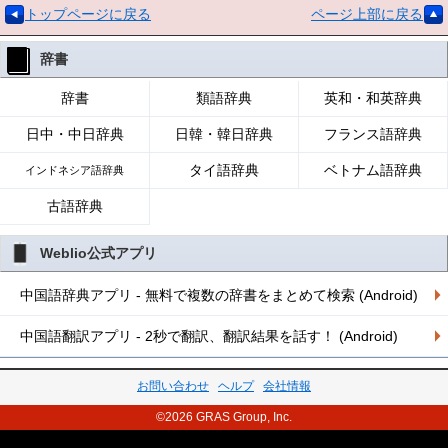
トップページに戻る
ページ上部に戻る
辞書
辞書
類語辞典
英和・和英辞典
日中・中日辞典
日韓・韓日辞典
フランス語辞典
タイ語辞典
ベトナム語辞典
インドネシア語辞典
古語辞典
Weblio公式アプリ
中国語辞典アプリ - 無料で複数の辞書をまとめて検索 (Android)
中国語翻訳アプリ - 2秒で翻訳、翻訳結果を話す！ (Android)
お問い合わせ
ヘルプ
会社情報
©2026 GRAS Group, Inc.