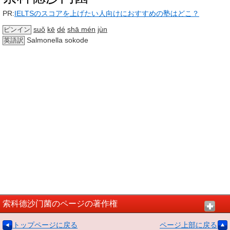
PR:
IELTSのスコアを上げたい人向けにおすすめの塾はどこ？
suǒ
kē
dé
shā mén
jùn
ピンイン
Salmonella sokode
英語訳
索科德沙门菌のページの著作権
トップページに戻る
ページ上部に戻る