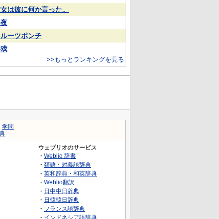
彼女は彼に何か言った。
終夜
フルーツポンチ
游戏
>>もっとランキングを見る
｜
学問
典
ウェブリオのサービス
・
Weblio 辞書
・
類語・対義語辞典
・
英和辞典・和英辞典
・
Weblio翻訳
・
日中中日辞典
・
日韓韓日辞典
・
フランス語辞典
・
インドネシア語辞典