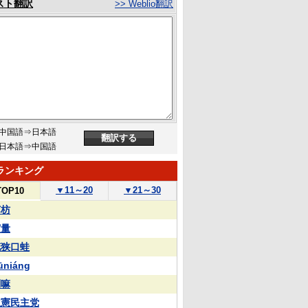
スト翻訳
>> Weblio翻訳
中国語⇒日本語
日本語⇒中国語
ランキング
▼
11～20
▼
21～30
TOP10
苏枋
実量
花狭口蛙
ūniáng
喇嘛
立憲民主党