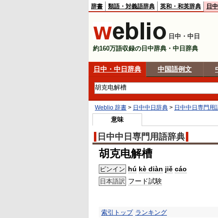
辞書
類語・対義語辞典
英和・和英辞典
日中
日中・中日
約160万語収録の日中辞典・中日辞典
日中・中日辞典
中国語例文
Weblio 辞書
>
日中中日辞典
>
日中中日専門用
意味
日中中日専門用語辞典
胡克电解槽
hú
kè diàn
jiě
cáo
ピンイン
フード
試験
日本語訳
索引トップ
ランキング