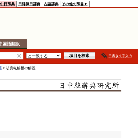
中日辞典
日韓韓日辞典
古語辞典
その他の辞書▼
中国語翻訳
手書き文字入力
語
>
胡克电解槽
の解説