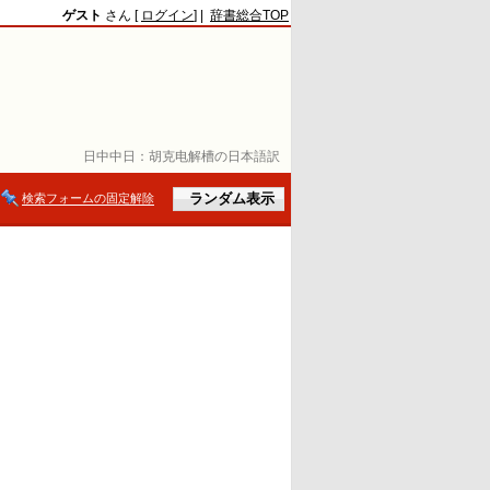
ゲスト
さん [
ログイン
] |
辞書総合TOP
日中中日：
胡克电解槽の日本語訳
検索フォームの固定解除