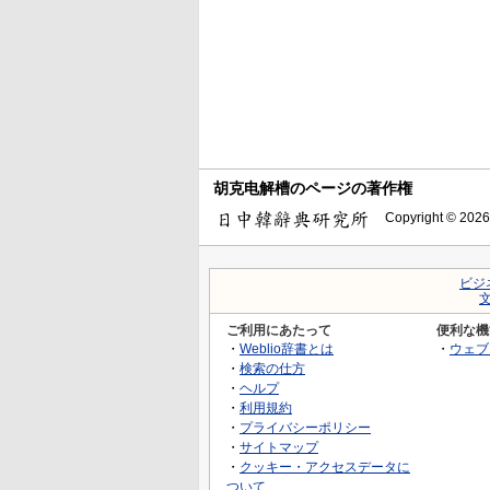
胡克电解槽のページの著作権
Copyright © 2026
ビジ
ご利用にあたって
便利な機
・
Weblio辞書とは
・
ウェブ
・
検索の仕方
・
ヘルプ
・
利用規約
・
プライバシーポリシー
・
サイトマップ
・
クッキー・アクセスデータに
ついて