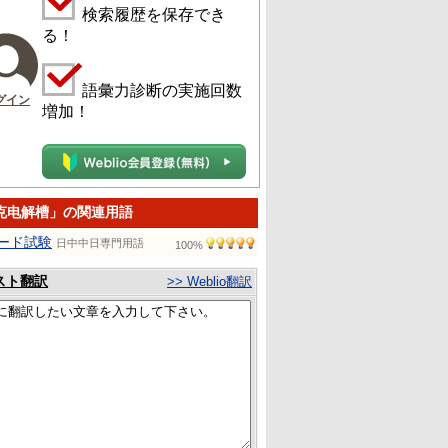
検索履歴を保存でき
る！
語彙力診断の実施回数
グイン
増加！
克电解槽」の関連用語
ード試験
日中中日専門用語
100%
スト翻訳
>> Weblio翻訳