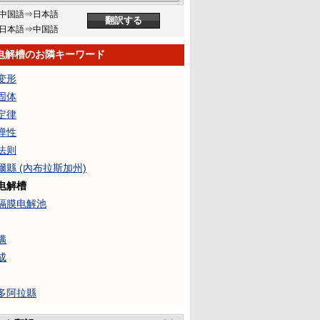
中国語⇒日本語
日本語⇒中国語
电解槽のお隣キーワード
变形
固体
定律
弹性
法则
爾縣 (內布拉斯加州)
电解槽
隔膜电解池
满
成
多阿拉縣