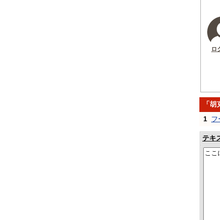
ロ
「胡
1
フ
テキ