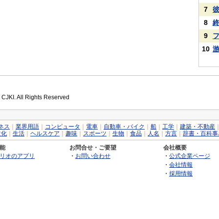
7
8
9
10
 CJKI. All Rights Reserved
ネス
｜
業界用語
｜
コンピュータ
｜
電車
｜
自動車・バイク
｜
船
｜
工学
｜
建築・不動産
文化
｜
生活
｜
ヘルスケア
｜
趣味
｜
スポーツ
｜
生物
｜
食品
｜
人名
｜
方言
｜
辞書・百科事
能
お問合せ・ご要望
会社概要
リオのアプリ
・
お問い合わせ
・
公式企業ページ
・
会社情報
・
採用情報