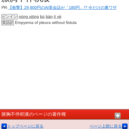
PR:
【衝撃】29,800円のAI英会話が「180円」!? 今だけの裏ワザ
nóng xiōng
bù
bàn
jī yè
ピンイン
Empyema of pleura without fistula
英語訳
脓胸不伴积液のページの著作権
トップページに戻る
ページ上部に戻る