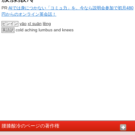
PR:
AIでは身につかない「コミュ力」を。今なら説明会参加で初月480
円からのオンライン英会話！
yāo
xī suān
lěng
ピンイン
cold aching lumbus and knees
英語訳
腰膝酸冷のページの著作権