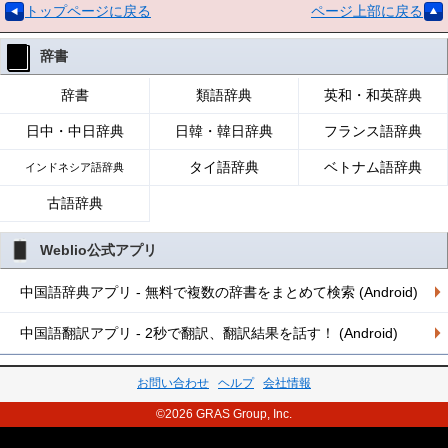
トップページに戻る
ページ上部に戻る
辞書
辞書
類語辞典
英和・和英辞典
日中・中日辞典
日韓・韓日辞典
フランス語辞典
タイ語辞典
ベトナム語辞典
インドネシア語辞典
古語辞典
Weblio公式アプリ
中国語辞典アプリ - 無料で複数の辞書をまとめて検索 (Android)
中国語翻訳アプリ - 2秒で翻訳、翻訳結果を話す！ (Android)
お問い合わせ
ヘルプ
会社情報
©2026 GRAS Group, Inc.