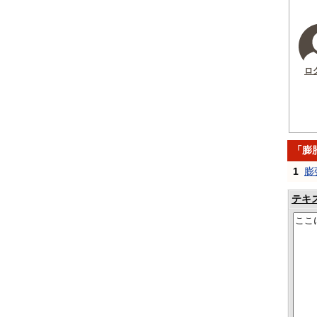
ロ
「膨
1
膨
テキ