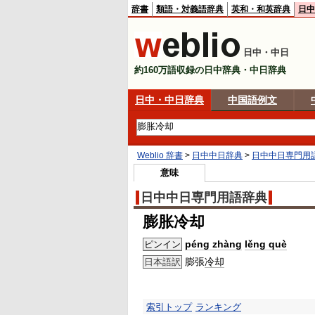
辞書
類語・対義語辞典
英和・和英辞典
日中
日中・中日
約160万語収録の日中辞典・中日辞典
日中・中日辞典
中国語例文
Weblio 辞書
>
日中中日辞典
>
日中中日専門用
意味
日中中日専門用語辞典
膨胀冷却
péng zhàng
lěng què
ピンイン
膨張
冷却
日本語訳
索引トップ
ランキング