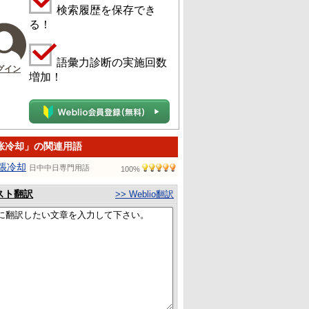
検索履歴を保存でき
る！
語彙力診断の実施回数
グイン
増加！
胀冷却」の関連用語
張冷却
日中中日専門用語
100%
スト翻訳
>> Weblio翻訳