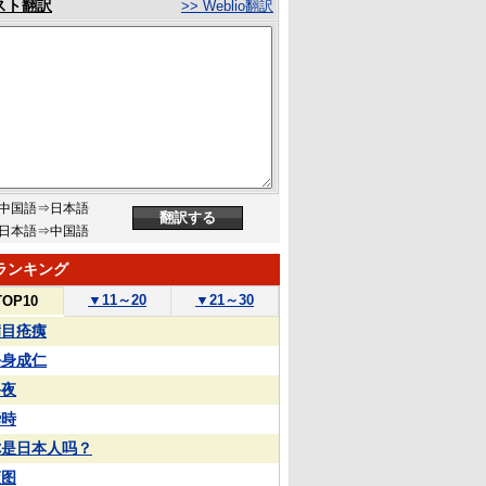
スト翻訳
>> Weblio翻訳
中国語⇒日本語
日本語⇒中国語
ランキング
▼
11～20
▼
21～30
TOP10
满目疮痍
杀身成仁
終夜
瞬時
你是日本人吗？
蓝图