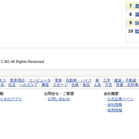
7
8
9
S
10
 CJKI. All Rights Reserved
ネス
｜
業界用語
｜
コンピュータ
｜
電車
｜
自動車・バイク
｜
船
｜
工学
｜
建築・不動産
文化
｜
生活
｜
ヘルスケア
｜
趣味
｜
スポーツ
｜
生物
｜
食品
｜
人名
｜
方言
｜
辞書・百科事
能
お問合せ・ご要望
会社概要
リオのアプリ
・
お問い合わせ
・
公式企業ページ
・
会社情報
・
採用情報