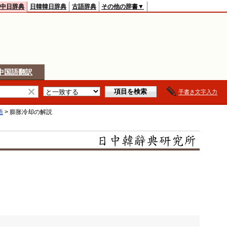
中日辞典
日韓韓日辞典
古語辞典
その他の辞書▼
中国語翻訳
手書き文字入力
語
>
膨胀冷却
の解説