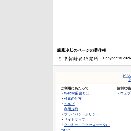
膨胀冷却のページの著作権
Copyright © 2026
ビジ
ご利用にあたって
便利な機
・
Weblio辞書とは
・
ウェブ
・
検索の仕方
・
ヘルプ
・
利用規約
・
プライバシーポリシー
・
サイトマップ
・
クッキー・アクセスデータに
ついて