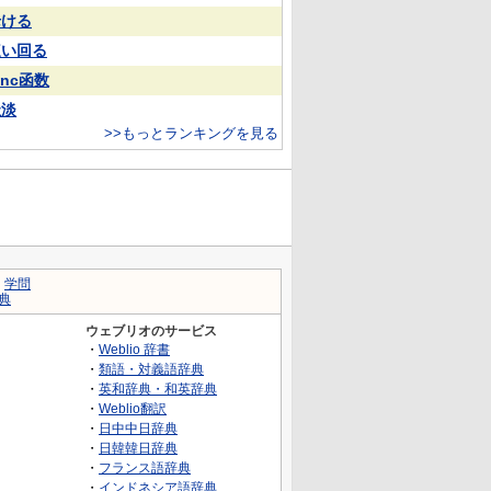
老ける
這い回る
inc函数
扯淡
>>もっとランキングを見る
｜
学問
典
ウェブリオのサービス
・
Weblio 辞書
・
類語・対義語辞典
・
英和辞典・和英辞典
・
Weblio翻訳
・
日中中日辞典
・
日韓韓日辞典
・
フランス語辞典
・
インドネシア語辞典