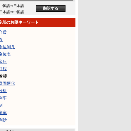
中国語⇒日本語
日本語⇒中国語
冷却のお隣キーワード
介质
仪
余位测孔
余位表
余压
冲程
冷却
凝固硬化
分析
刹车
剂
剎车
剥砂