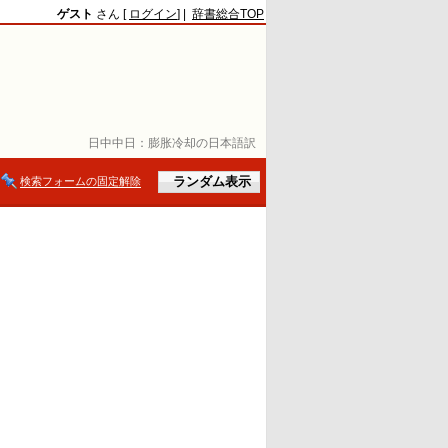
ゲスト
さん [
ログイン
] |
辞書総合TOP
日中中日：
膨胀冷却の日本語訳
検索フォームの固定解除