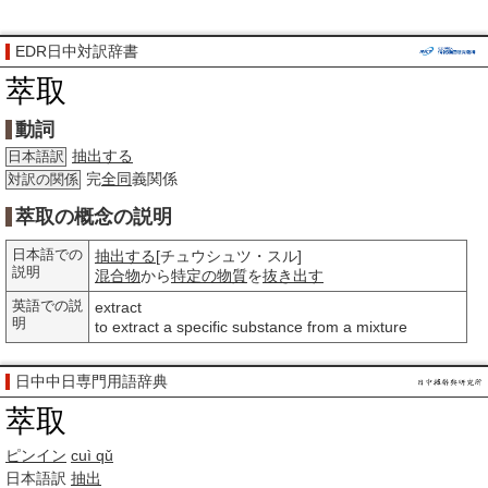
EDR日中対訳辞書
萃取
動詞
抽出する
日本語訳
完
全同
義関係
対訳の関係
萃取の概念の説明
日本語での
抽出する
[チュウシュツ・スル]
説明
混合物
から
特定の
物質
を
抜き出す
英語での説
extract
明
to extract a specific substance from a mixture
日中中日専門用語辞典
萃取
ピンイン
cuì qǔ
日本語訳
抽出