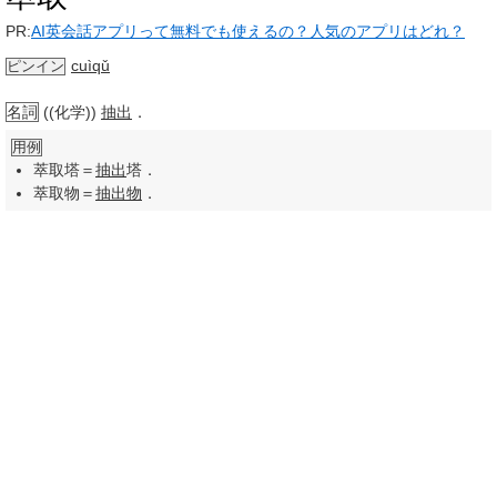
PR:
AI英会話アプリって無料でも使えるの？人気のアプリはどれ？
cuìqǔ
ピンイン
名詞
((化学))
抽出
．
用例
萃取塔＝
抽出
塔．
萃取物＝
抽出物
．