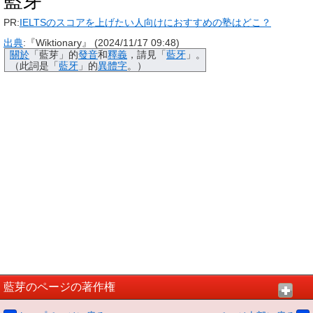
藍芽
PR:
IELTSのスコアを上げたい人向けにおすすめの塾はどこ？
出典
:『Wiktionary』 (2024/11/17 09:48)
關於
「
藍芽
」的
發音
和
釋義
，請見「
藍牙
」。
（此詞是「
藍牙
」的
異體字
。）
藍芽のページの著作権