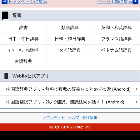
トップページに戻る
ページ上部に戻る
辞書
辞書
類語辞典
英和・和英辞典
日中・中日辞典
日韓・韓日辞典
フランス語辞典
タイ語辞典
ベトナム語辞典
インドネシア語辞典
古語辞典
Weblio公式アプリ
中国語辞典アプリ - 無料で複数の辞書をまとめて検索 (Android)
中国語翻訳アプリ - 2秒で翻訳、翻訳結果を話す！ (Android)
お問い合わせ
ヘルプ
会社情報
©2026 GRAS Group, Inc.