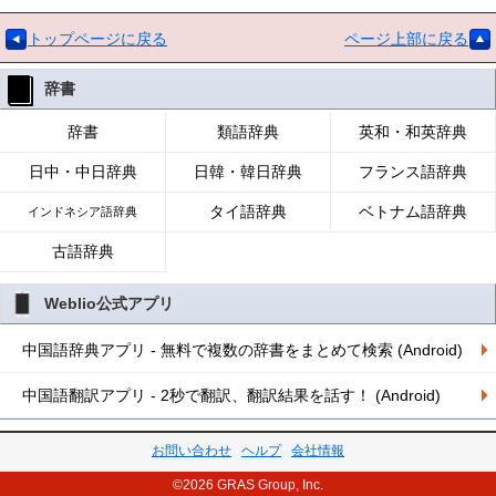
トップページに戻る
ページ上部に戻る
辞書
辞書
類語辞典
英和・和英辞典
日中・中日辞典
日韓・韓日辞典
フランス語辞典
タイ語辞典
ベトナム語辞典
インドネシア語辞典
古語辞典
Weblio公式アプリ
中国語辞典アプリ - 無料で複数の辞書をまとめて検索 (Android)
中国語翻訳アプリ - 2秒で翻訳、翻訳結果を話す！ (Android)
お問い合わせ
ヘルプ
会社情報
©2026 GRAS Group, Inc.