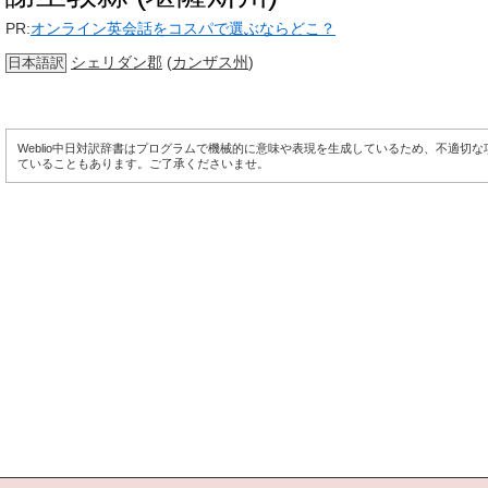
PR:
オンライン英会話をコスパで選ぶならどこ？
シェリダン郡
(
カンザス州
)
日本語訳
Weblio中日対訳辞書はプログラムで機械的に意味や表現を生成しているため、不適切
ていることもあります。ご了承くださいませ。