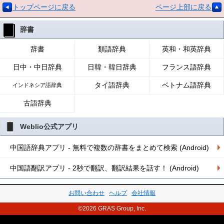
トップページに戻る
ページ上部に戻る
辞書
辞書
類語辞典
英和・和英辞典
日中・中日辞典
日韓・韓日辞典
フランス語辞典
タイ語辞典
ベトナム語辞典
インドネシア語辞典
古語辞典
Weblio公式アプリ
中国語辞典アプリ - 無料で複数の辞書をまとめて検索 (Android)
中国語翻訳アプリ - 2秒で翻訳、翻訳結果を話す！ (Android)
お問い合わせ
ヘルプ
会社情報
©2026 GRAS Group, Inc.