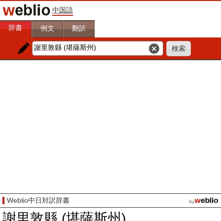
中国語
辞書
例文
翻訳
Weblio中日対訳辞書
謝里敦縣 (堪薩斯州)