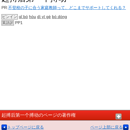
PR:
不登校の子に合う家庭教師って、どこまでサポートしてくれる？
qǐ bó
hòu
dì yī gè
bó dòng
ピンイン
PP1
英語訳
起搏后第一个搏动のページの著作権
トップページに戻る
ページ上部に戻る