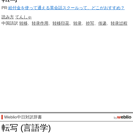
PR:
給付金を使って通える英会話スクールって、どこがおすすめ？
読み方
てんしゃ
中国語訳
转移
、
转录
作用
、
转移
印花
、
转录
、
抄写
、
传递
、
转录
过程
Weblio中日対訳辞書
転写 (言語学)