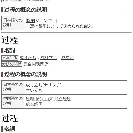
过程の概念の説明
日本語での
順序
[ジュンジョ]
説明
一定の
基準
によって
決め
られた
配列
过程
名詞
成りたち
，
成り立ち
，
成立ち
日本語訳
完
全同
義関係
対訳の関係
过程の概念の説明
日本語での
成り立ち
[ナリタチ]
説明
生い立ち
中国語での
过程,
起源
,
由来
,
成立经过
説明
成长
经历
过程
名詞