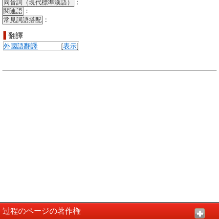
：
同音詞（現代標準漢語）
：
関連語
：
常見詞語搭配
翻譯
外國語
翻譯
[
表示
]
过程のページの著作権