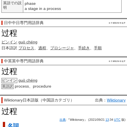
英語での説
phase
明
a stage in a process
日中中日専門用語辞典
过程
ピンイン
guò chéng
日本語訳
プロセス
、
過程
、
プロシージャ
、
手続き
、
手順
中英英中専門用語辞典
过程
guò chéng
ピンイン
process、procedure
英語訳
Wiktionary日本語版（中国語カテゴリ）
出典：
Wiktionary
过程
出典
:『Wiktionary』 (2021/09/21
13
:34
UTC
版)
名詞