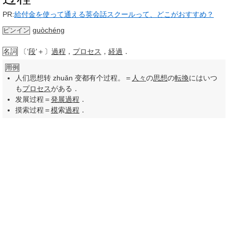
PR:
給付金を使って通える英会話スクールって、どこがおすすめ？
guòchéng
ピンイン
名詞
〔‘
段
’＋〕
過程
，
プロセス
，
経過
．
用例
人们思想转 zhuǎn 变都有个过程。＝
人々
の
思想
の
転換
にはいつ
も
プロセス
がある．
发展过程＝
発展
過程
．
摸索过程＝
模
索
過程
．