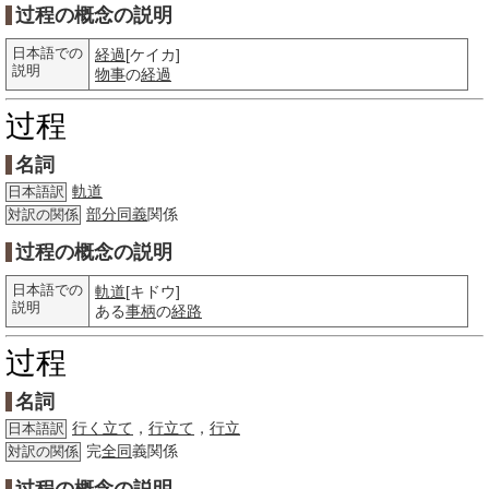
过程の概念の説明
日本語での
経過
[ケイカ]
説明
物事
の
経過
过程
名詞
軌道
日本語訳
部分
同義
関係
対訳の関係
过程の概念の説明
日本語での
軌道
[キドウ]
説明
ある
事柄
の
経路
过程
名詞
行く立て
，
行立て
，
行立
日本語訳
完
全同
義関係
対訳の関係