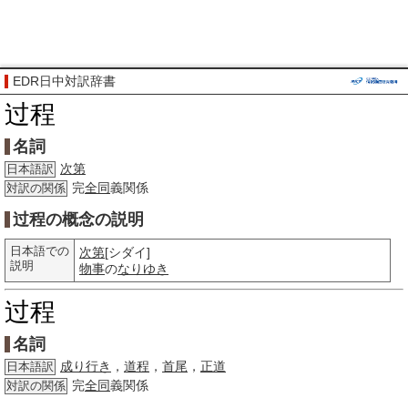
EDR日中対訳辞書
过程
名詞
次第
日本語訳
完
全同
義関係
対訳の関係
过程の概念の説明
日本語での
次第
[シダイ]
説明
物事
の
なりゆき
过程
名詞
成り行き
，
道程
，
首尾
，
正道
日本語訳
完
全同
義関係
対訳の関係