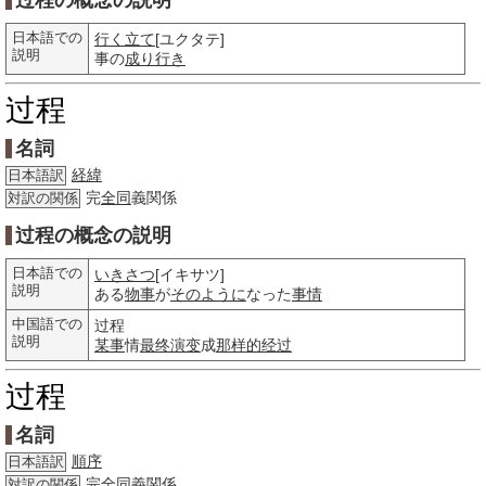
过程の概念の説明
日本語での
行く立て
[ユクタテ]
説明
事の
成り行き
过程
名詞
経緯
日本語訳
完
全同
義関係
対訳の関係
过程の概念の説明
日本語での
いきさつ
[イキサツ]
説明
ある
物事
が
そのように
なった
事情
中国語での
过程
説明
某事
情
最终
演变
成
那样的
经过
过程
名詞
順序
日本語訳
完
全同
義関係
対訳の関係