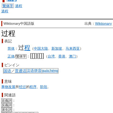
繁体字
過程
過程
Wiktionary中国語版
出典：
Wiktionary
过程
表記
过
程
简体
：
（
中国大陆
、
新加坡
、
马来西亚
）
[[]][[]]
正体
/
：
（
台湾
、
香港
、
澳门
）
繁体字
ピンイン
国语
／
普通话
汉语拼音
guòchéng
意味
事物
发展
所
经过
的
程序
、
阶段
。
関連語
：
近義詞
：
反義詞
：
派生詞