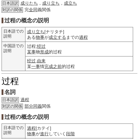
成りたち
，
成り立ち
，
成立ち
日本語訳
完
全同
義関係
対訳の関係
过程の概念の説明
日本語での
成り立ち
[ナリタチ]
説明
ある
物事
が
成立する
までの
過程
中国語での
过程;
经过
説明
某事
物
形成
的过程
经过
,
由来
某
一事
情
完成
之前
的过程
过程
名詞
過程
日本語訳
部分
同義
関係
対訳の関係
过程の概念の説明
日本語での
過程
[カテイ]
説明
物事
が
進行
していく
段階