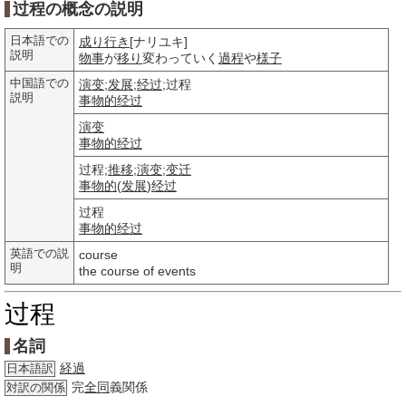
过程の概念の説明
日本語での
成り行き
[ナリユキ]
説明
物事
が
移り
変わっていく
過程
や
様子
中国語での
演变
;
发展
;
经过
;过程
説明
事物的
经过
演变
事物的
经过
过程;
推移
;
演变
;
变迁
事物的
(
发展
)
经过
过程
事物的
经过
英語での説
course
明
the course of events
过程
名詞
経過
日本語訳
完
全同
義関係
対訳の関係