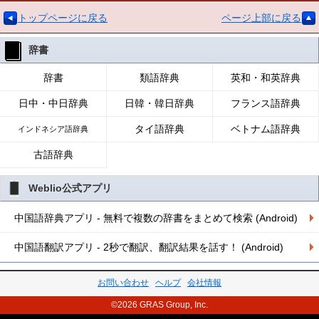
トップページに戻る
ページ上部に戻る
辞書
辞書
類語辞典
英和・和英辞典
日中・中日辞典
日韓・韓日辞典
フランス語辞典
タイ語辞典
ベトナム語辞典
インドネシア語辞典
古語辞典
Weblio公式アプリ
中国語辞典アプリ - 無料で複数の辞書をまとめて検索 (Android)
中国語翻訳アプリ - 2秒で翻訳、翻訳結果を話す！ (Android)
お問い合わせ
ヘルプ
会社情報
©2026 GRAS Group, Inc.