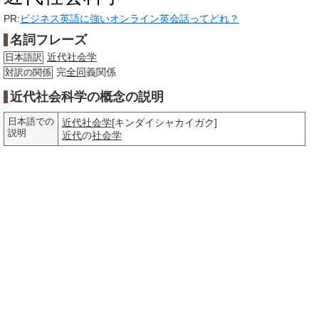
PR:
ビジネス英語に強いオンライン英会話ってどれ？
名詞フレーズ
近代社会学
日本語訳
完
全同
義関係
対訳の関係
近代社会科学の概念の説明
日本語での
近代社会学
[キンダイシャカイガク]
説明
近代
の
社会学