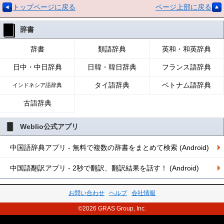
トップページに戻る
ページ上部に戻る
辞書
辞書
類語辞典
英和・和英辞典
日中・中日辞典
日韓・韓日辞典
フランス語辞典
タイ語辞典
ベトナム語辞典
インドネシア語辞典
古語辞典
Weblio公式アプリ
中国語辞典アプリ - 無料で複数の辞書をまとめて検索 (Android)
中国語翻訳アプリ - 2秒で翻訳、翻訳結果を話す！ (Android)
お問い合わせ
ヘルプ
会社情報
©2026 GRAS Group, Inc.