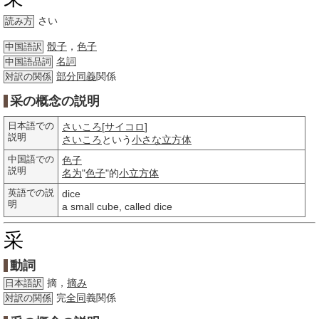
さい
読み方
骰子
，
色子
中国語訳
名詞
中国語品詞
部分
同義
関係
対訳の関係
采の概念の説明
日本語での
さいころ
[
サイコロ
]
説明
さいころ
という
小さな
立方体
中国語での
色子
説明
名为
"
色子
"的
小立方体
英語での説
dice
明
a small cube, called dice
采
動詞
摘，
摘み
日本語訳
完
全同
義関係
対訳の関係