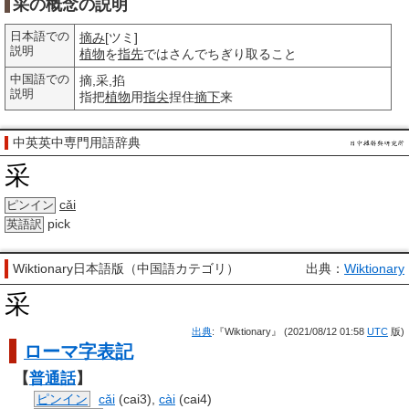
采の概念の説明
日本語での
摘み
[ツミ]
説明
植物
を
指先
ではさんでちぎり取ること
中国語での
摘,采,掐
説明
指把
植物
用
指尖
捏住
摘下
来
中英英中専門用語辞典
采
cǎi
ピンイン
pick
英語訳
Wiktionary日本語版（中国語カテゴリ）
出典：
Wiktionary
采
出典
:『Wiktionary』 (2021/08/12 01:58
UTC
版)
ローマ字
表記
【
普通話
】
ピンイン
cǎi
(cai3),
cài
(cai4)