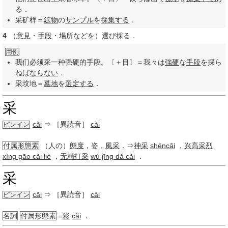
る．
采矿样＝
鉱物
の
サンプル
を
採集する
．
4
（
意見
・
手段
・場所などを）選び採る．
用例
我们必须采一种强硬的手段。〔＋目〕＝我々は
強硬
な
手段
を採ら
ねば
ならない
．
采坟地＝
墓地
を
選定する
．
采
cǎi
⇒ ［異読音］
cài
ピンイン
付属形態素
（人の）
態度
，姿，
風采
．⇒
神采
shéncǎi
，
兴高采烈
xìng gāo cǎi liè
，
无精打采
wú jīng dǎ cǎi
．
采
cǎi
⇒ ［異読音］
cài
ピンイン
名詞
付属形態素
≡
彩
cǎi
．