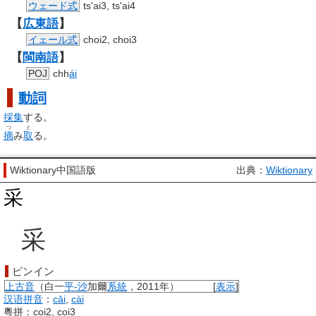
ウェード式
ts'ai3, ts'ai4
【
広東語
】
イェール式
choi2, choi3
【
閩南語
】
POJ
chh
ái
動詞
採集
する。
つ
と
摘
み
取
る。
Wiktionary中国語版
出典：
Wiktionary
采
采
ピンイン
上古音
（白一
平-沙
加爾
系統
，2011年）
[
表示
]
汉语拼音
：
cǎi
,
cài
粵拼：coi2, coi3