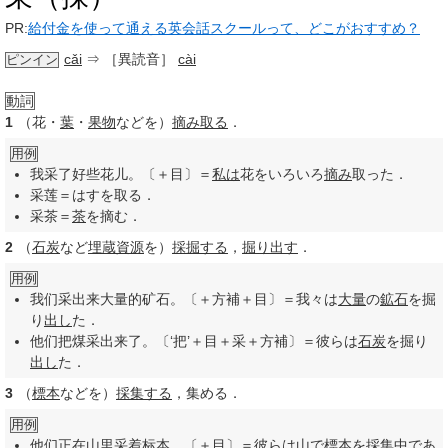
PR:
給付金を使って通える英会話スクールって、どこがおすすめ？
cǎi
⇒ ［異読音］
cài
ピンイン
動詞
1
（花・
葉
・
果物
などを）
摘み取る
．
用例
我采了好些花儿。〔＋目〕＝
私は
花をいろいろ
摘み
取った．
采莲＝はすを取る．
采茶＝
茶
を摘む．
2
（
石炭
など
埋蔵
資源
を）
採掘する
，
掘り出す
．
用例
我们采出来大量的矿石。〔＋方補＋目〕＝我々は
大量
の
鉱石
を掘
り
出し
た．
他们把煤采出来了。〔‘把’＋目＋采＋方補〕＝彼らは
石炭
を掘り
出し
た．
3
（
標本
などを）
採集する
，集める．
用例
他们正在山里采着标本。〔＋目〕＝彼らは山で
標本
を
採集
中で
あ