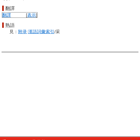
翻譯
翻譯
[
表示
]
熟語
見：
附录
:
漢語
詞彙
索引
/采