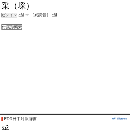
采（埰）
cài
⇒ ［異読音］
cǎi
ピンイン
付属形態素
EDR日中対訳辞書
采