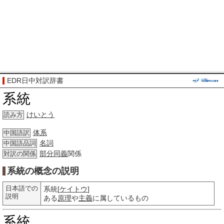
EDR日中対訳辞書
系統
けいとう
読み方
体系
中国語訳
名詞
中国語品詞
部分
同義
関係
対訳の関係
系統の概念の説明
日本語での
系統[
ケイトウ
]
説明
ある
原理
や
主義
に属しているもの
系統