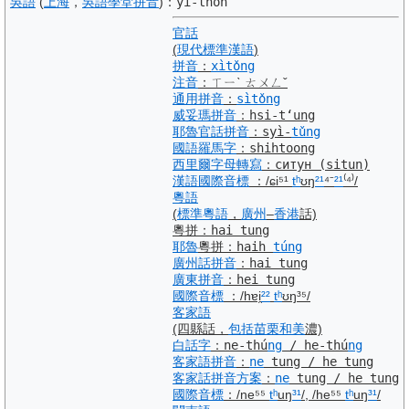
吳語
(
上海
，
吳語
學堂
拼音
)
：
yi-thon
官話
(
現代標準漢語
)
拼音
：
xìtǒng
注音
：
ㄒㄧˋ ㄊㄨㄥˇ
通用拼音
：
sì
tǒng
威妥瑪拼音
：
hsi-tʻung
耶魯
官話
拼音
：
syì-
tǔ
ng
國語羅馬字
：
shihtoong
西里爾字母
轉寫
：
ситун
(situn)
漢語
國際音標
：
/ɕi⁵¹
tʰ
ʊŋ
²¹
⁴⁻
²¹
⁽⁴⁾/
粵語
(
標準
粵語
，
廣州
–
香港
話)
粵拼
：
hai tung
耶魯
粵拼
：
haih
tú
ng
廣州話
拼音
：
hai tung
廣東
拼音
：
hei tung
國際音標
：
/hɐi̯
²²
tʰ
ʊŋ³⁵/
客家語
(四縣話，
包括
苗栗
和美
濃)
白話字
：
ne-thú
ng
/ he-thú
ng
客家語
拼音
：
ne
tung / he tung
客家話
拼音
方案
：
ne
tung / he tung
國際音標
：
/ne⁵⁵
tʰ
uŋ
³¹
/, /he⁵⁵
tʰ
uŋ
³¹
/