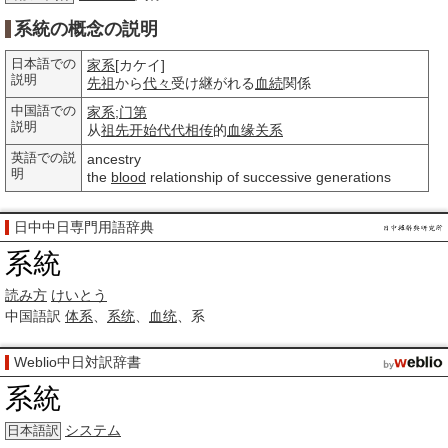
系統の概念の説明
日本語での
家系
[カケイ]
説明
先祖
から
代々
受け継がれる
血続
関係
中国語での
家系
;
门第
説明
从
祖先
开始
代代相传
的
血缘关系
英語での説
ancestry
明
the
blood
relationship of successive generations
日中中日専門用語辞典
系統
読み方
けいとう
中国語訳
体系
、
系统
、
血统
、系
Weblio中日対訳辞書
系統
システム
日本語訳