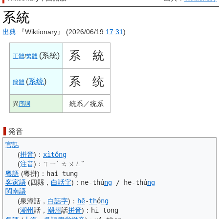
系統
出典
:『Wiktionary』 (2026/06/19
17
:
31
)
系
統
(
系統
)
正體
/
繁體
系
统
(
系统
)
簡體
統系
／
统系
異
序詞
発音
官話
(
拼音
)
：
xìtǒng
(
注音
)
：
ㄒㄧˋ ㄊㄨㄥˇ
粵語
(粵拼)
：
hai tung
客家語
(四縣，
白話字
)
：
ne-thú
ng
/ he-thú
ng
閩南語
(泉漳話，
白話字
)
：
hē
-
th
ó
ng
(
潮州
話，
潮州
話
拼音
)
：
hi tong