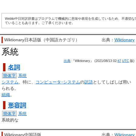
Weblio中日対訳辞書はプログラムで機械的に意味や表現を生成しているため、不適切
ていることもあります。ご了承くださいませ。
Wiktionary日本語版（中国語カテゴリ）
出典：
Wiktionary
系統
出典
:『Wiktionary』 (2021/08/13 02:
47
UTC
版)
名詞
簡体字
系统
システム
、特に、
コンピュータ･
システム
の
訳語
としてしばしば用い
られる。
組織
。
形容詞
簡体字
系统
系統的な
Wiktionary中国語版
出典：
Wiktionary