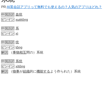
PR:
AI英会話アプリって無料でも使えるの？人気のアプリはどれ？
血统
中国語訳
xuètǒng
ピンイン
系
中国語訳
xì
ピンイン
统
中国語訳
tǒng
ピンイン
（
事物
相互
間の）系統
解説
系统
中国語訳
xìtǒng
ピンイン
（
物事
が
組織
的に
機能する
よう作られた）系統
解説