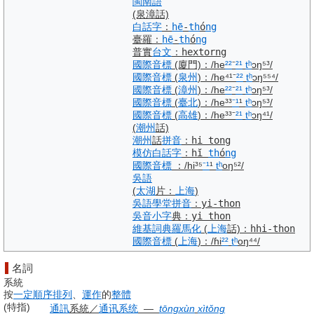
閩南語
(泉漳話)
白話字
：
hē
-
th
ó
ng
臺羅
：
hē
-
th
ó
ng
普實
台文
：
hextorng
國際音標
(廈門)
：
/he
²²
⁻
²¹
tʰ
ɔŋ⁵³/
國際音標
(
泉州
)
：
/he⁴¹⁻
²²
tʰ
ɔŋ⁵⁵⁴/
國際音標
(
漳州
)
：
/he
²²
⁻
²¹
tʰ
ɔŋ⁵³/
國際音標
(
臺北
)
：
/he³³
⁻¹
¹
tʰ
ɔŋ⁵³/
國際音標
(
高雄
)
：
/he³³⁻
²¹
tʰ
ɔŋ⁴¹/
(
潮州
話)
潮州
話
拼音
：
hi tong
模仿
白話字
：
hĭ
th
ó
ng
國際音標
：
/hi³⁵
⁻¹
¹
tʰ
oŋ⁵²/
吳語
(
太湖
片：
上海
)
吳語
學堂
拼音
：
yi-thon
吳音
小字
典
：
yi thon
維基詞典
羅馬化
(
上海
話)
：
hhi-thon
國際音標
(
上海
)
：
/ɦi
²²
tʰ
oŋ⁴⁴/
名詞
系統
按
一定
順序
排列
、
運作
的
整體
(
特指
)
通訊
系統
／
通讯
系统
―
tōngxùn
xìtǒng