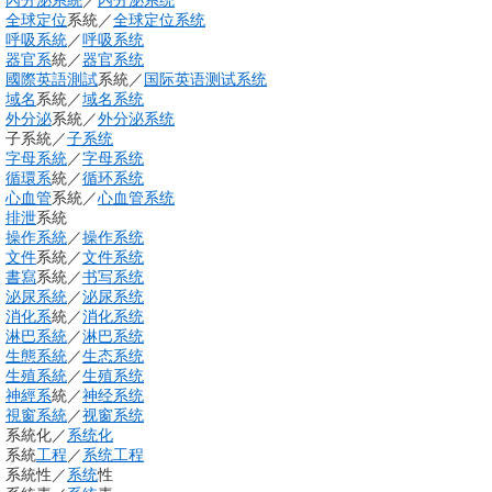
內分泌系統
／
内分泌系统
全球
定位
系統
／
全球定位系统
呼吸系統
／
呼吸系统
器官系
統
／
器官系统
國際英語
測試
系統
／
国际英语测试系统
域名
系統
／
域名系统
外分泌
系統
／
外分泌
系统
子系統
／
子系统
字母系統
／
字母
系统
循環系
統
／
循环系统
心血管
系統
／
心血管系统
排泄
系統
操作系統
／
操作系统
文件
系統
／
文件系统
書寫
系統
／
书写
系统
泌尿系統
／
泌尿系统
消化系
統
／
消化系统
淋巴系統
／
淋巴系统
生態系統
／
生态系统
生殖系統
／
生殖系统
神經系
統
／
神经系统
視窗系統
／
视窗系统
系統化
／
系统化
系統
工程
／
系统工程
系統性
／
系统
性