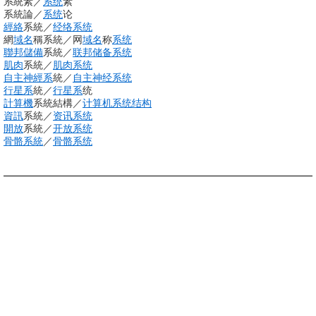
系統素
／
系统
素
系統論
／
系统
论
經絡
系統
／
经络
系统
網
域名
稱系統
／
网
域名
称
系统
聯邦
儲備
系統
／
联邦
储备
系统
肌肉
系統
／
肌肉系统
自主
神經系
統
／
自主神经系统
行星系
統
／
行星系
统
計算機
系統結構
／
计算机系统结构
資訊
系統
／
资讯
系统
開放
系統
／
开放系统
骨骼系統
／
骨骼系统