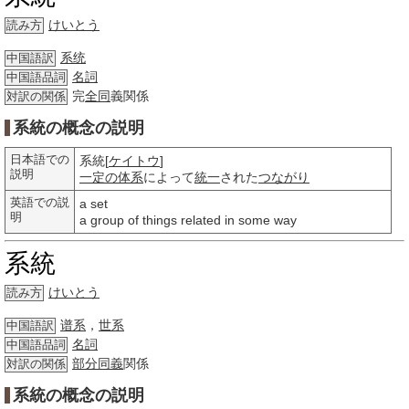
けいとう
読み方
系统
中国語訳
名詞
中国語品詞
完
全同
義関係
対訳の関係
系統の概念の説明
日本語での
系統[
ケイトウ
]
説明
一定の
体系
によって
統一
された
つながり
英語での説
a set
明
a group of things related in some way
系統
けいとう
読み方
谱系
，
世系
中国語訳
名詞
中国語品詞
部分
同義
関係
対訳の関係
系統の概念の説明