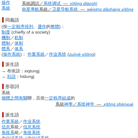
操作
系統
調試
／
系统
调试
―
xìtǒng
di
àoshì
系統
衛星
導航
系統
／
卫星
导航
系统
―
wèixīng
dǎoháng
xìtǒng
同義語
(
按
一定
順序
排列
、
運作
的
整體
)
：
制度
(
chiefly of a society
)
機制
／
机制
體制
／
体制
體系
／
体系
(
操作系統
)
：
作業系統
／
作业系统
(
zuòyè xìtǒng
)
派生語
→
布依語：
xiqtungj
→
壯語
：
hidungj
形容詞
系統
個體
之間
有關
聯，且按
一定
秩序
組成
的
系統
神學
／
系统
神学
―
xìtǒng
shénxué
派生語
作業系統
／
作业系统
信息
系統
／
信息系统
免疫系
統
／
免疫系统