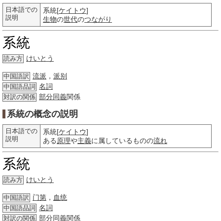
日本語での
系統[
ケイトウ
]
説明
生物
の
世代
の
つながり
系統
けいとう
読み方
流派
，
派别
中国語訳
名詞
中国語品詞
部分
同義
関係
対訳の関係
系統の概念の説明
日本語での
系統[
ケイトウ
]
説明
ある
原理
や
主義
に属しているものの
流れ
系統
けいとう
読み方
门第
，
血统
中国語訳
名詞
中国語品詞
部分
同義
関係
対訳の関係