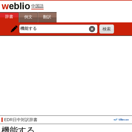
中国語
辞書
例文
翻訳
EDR日中対訳辞書
機能する