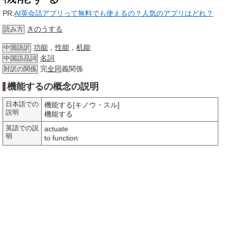
PR:
AI英会話アプリって無料でも使えるの？人気のアプリはどれ？
きのうする
読み方
功能
，
性能
，
机能
中国語訳
名詞
中国語品詞
完
全同
義関係
対訳の関係
機能するの概念の説明
日本語での
機能する[キノウ・スル]
説明
機能する
英語での説
actuate
明
to function