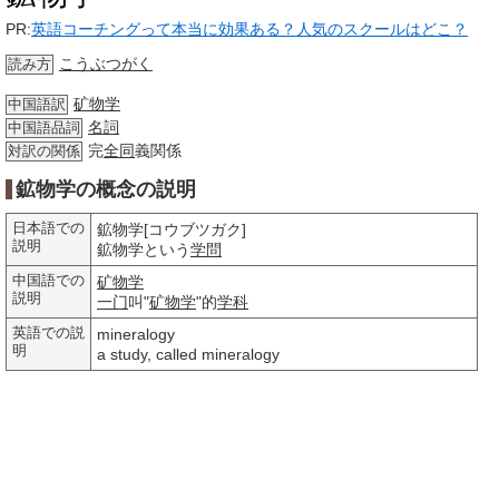
PR:
英語コーチングって本当に効果ある？人気のスクールはどこ？
こうぶつがく
読み方
矿物学
中国語訳
名詞
中国語品詞
完
全同
義関係
対訳の関係
鉱物学の概念の説明
日本語での
鉱物学[コウブツガク]
説明
鉱物学という
学問
中国語での
矿物学
説明
一门
叫"
矿物学
"的
学科
英語での説
mineralogy
明
a study, called mineralogy