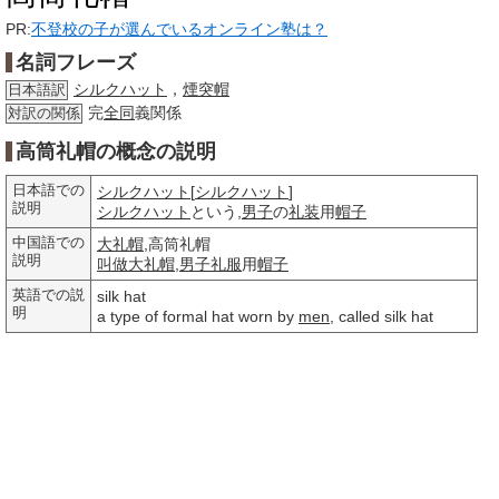
PR:
不登校の子が選んでいるオンライン塾は？
名詞フレーズ
シルクハット
，
煙突帽
日本語訳
完
全同
義関係
対訳の関係
高筒礼帽の概念の説明
日本語での
シルクハット
[
シルクハット
]
説明
シルクハット
という,
男子
の
礼装
用
帽子
中国語での
大礼帽
,高筒礼帽
説明
叫做
大礼帽
,
男子礼服
用
帽子
英語での説
silk hat
明
a type of formal hat worn by
men
, called silk hat