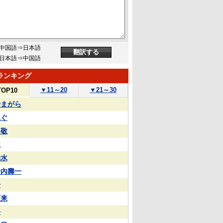
中国語⇒日本語
日本語⇒中国語
ランキング
▼
11～20
▼
21～30
TOP10
やまがら
泳ぐ
尊敬
屋
抽水
寺內壽一
湯
下来
每