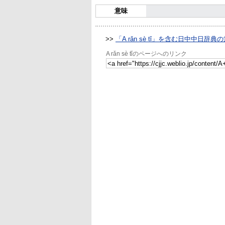
意味
>>
「A rǎn sè tǐ」を含む日中中日辞典
A rǎn sè tǐのページへのリンク