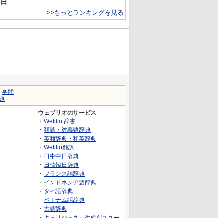
毎日
>>もっとランキングを見る
｜
学問
典
ウェブリオのサービス
・
Weblio 辞書
・
類語・対義語辞典
・
英和辞典・和英辞典
・
Weblio翻訳
・
日中中日辞典
・
日韓韓日辞典
・
フランス語辞典
・
インドネシア語辞典
・
タイ語辞典
・
ベトナム語辞典
・
古語辞典
・
キャリジェネ～生成AIスクー