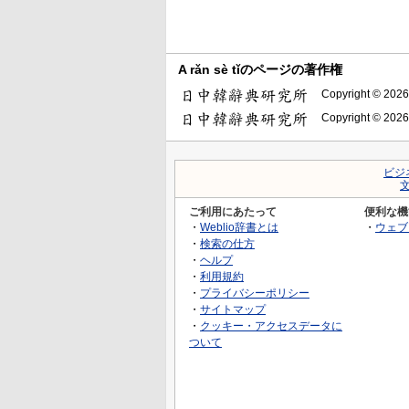
A rǎn sè tǐのページの著作権
Copyright © 2026
Copyright © 2026
ビジ
ご利用にあたって
便利な機
・
Weblio辞書とは
・
ウェブ
・
検索の仕方
・
ヘルプ
・
利用規約
・
プライバシーポリシー
・
サイトマップ
・
クッキー・アクセスデータに
ついて