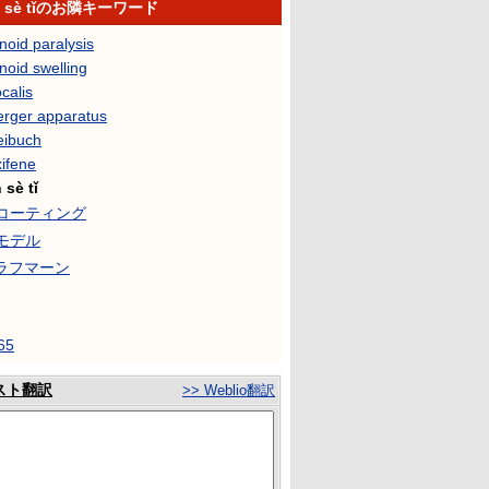
ǎn sè tǐのお隣キーワード
noid paralysis
noid swelling
calis
erger apparatus
eibuch
ifene
 sè tǐ
コーティング
モデル
.ラフマーン
65
スト翻訳
>> Weblio翻訳