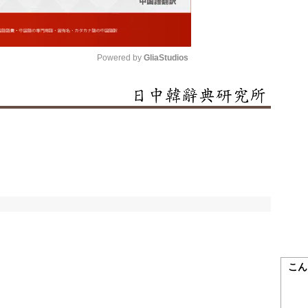
Powered by 
GliaStudios
Mute
こん