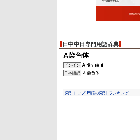
日中中日専門用語辞典
A染色体
A rǎn sè tǐ
ピンイン
Ａ染色体
日本語訳
索引トップ
用語の索引
ランキング