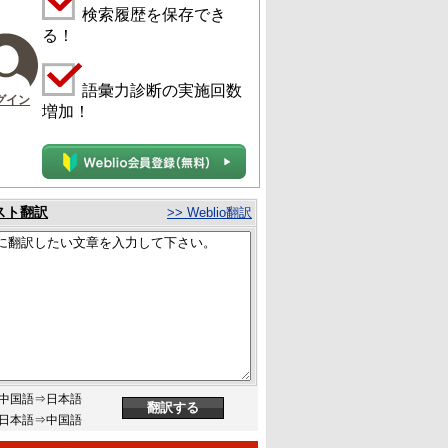
検索履歴を保存でき
る！
語彙力診断の実施回数
グイン
増加！
スト翻訳
>> Weblio翻訳
中国語⇒日本語
日本語⇒中国語