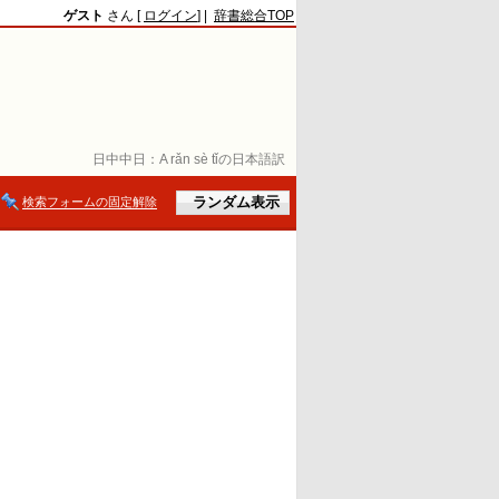
ゲスト
さん [
ログイン
] |
辞書総合TOP
日中中日：
A rǎn sè tǐの日本語訳
検索フォームの固定解除