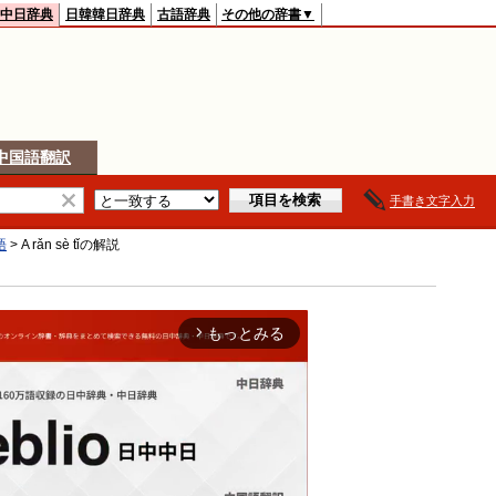
中日辞典
日韓韓日辞典
古語辞典
その他の辞書▼
中国語翻訳
手書き文字入力
語
>
A rǎn sè tǐ
の解説
もっとみる
arrow_forward_ios