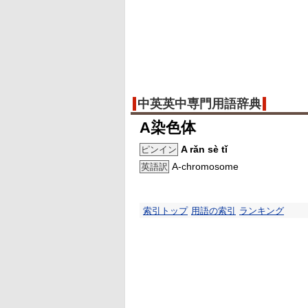
中英英中専門用語辞典
A染色体
A rǎn sè tǐ
ピンイン
A-chromosome
英語訳
索引トップ
用語の索引
ランキング