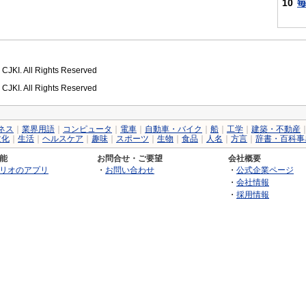
10
 CJKI. All Rights Reserved
 CJKI. All Rights Reserved
ネス
｜
業界用語
｜
コンピュータ
｜
電車
｜
自動車・バイク
｜
船
｜
工学
｜
建築・不動産
文化
｜
生活
｜
ヘルスケア
｜
趣味
｜
スポーツ
｜
生物
｜
食品
｜
人名
｜
方言
｜
辞書・百科事
能
お問合せ・ご要望
会社概要
リオのアプリ
・
お問い合わせ
・
公式企業ページ
・
会社情報
・
採用情報