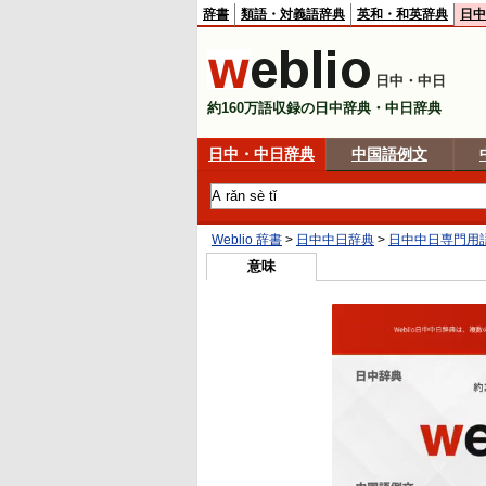
辞書
類語・対義語辞典
英和・和英辞典
日中
日中・中日
約160万語収録の日中辞典・中日辞典
日中・中日辞典
中国語例文
Weblio 辞書
>
日中中日辞典
>
日中中日専門用
意味