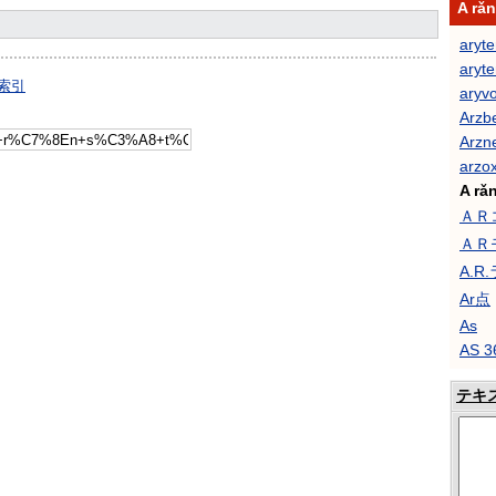
A r
aryte
aryte
の索引
aryvo
Arzb
Arzn
arzox
A rǎn
ＡＲ
ＡＲ
A.R
Ar点
As
AS 3
テキ