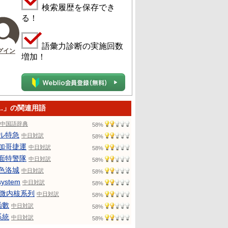
検索履歴を保存でき
る！
語彙力診断の実施回数
グイン
増加！
L.」の関連用語
中国語辞典
58%
ル特急
中日対訳
58%
加哥捷運
中日対訳
58%
面特警隊
中日対訳
58%
色洛城
中日対訳
58%
system
中日対訳
58%
4微内核系列
中日対訳
58%
函數
中日対訳
58%
系統
中日対訳
58%