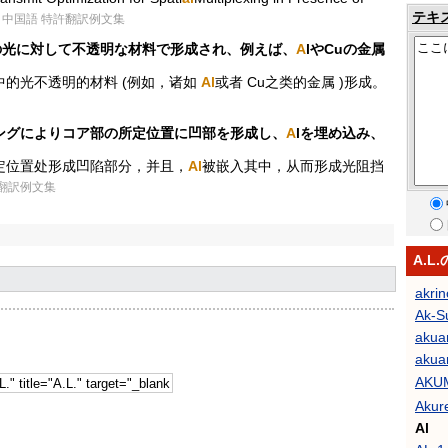
テキ
- 中国語 特許翻訳例文集
の光に対して不透明な材料で形成され、例えば、
A
lやCuの金属
中的光不透明的材料 (例如，诸如
Al
或者 Cu之类的金属 )形成。
ングによりコア部の所定位置に凹部を形成し、
A
lを埋め込み、
。
定位置处形成凹陷部分，并且，
Al
被嵌入其中，从而形成光阻挡
許翻訳例文集
A.L
akrin
Ak-Su
akua
akua
AK
Akure
Al