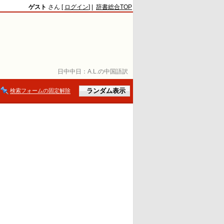
ゲスト
さん [
ログイン
] |
辞書総合TOP
日中中日：
A.L.の中国語訳
検索フォームの固定解除