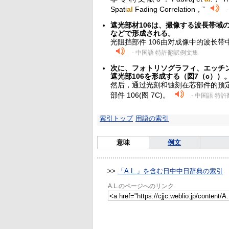
Spati
al
Fading Correlation，”
遮光部材106は、撮像する波長帯域
などで形成される。
光阻挡部件 106由对成像中的波长带
- 中国語 特許翻訳例文集
次に、フォトリソグラフィ、エッチ
遮光部106を形成する（図7（c））
然后，通过光刻和蚀刻在芯部件的预
部件 106(图 7C)。
- 中国語 特
索引トップ
用語の索引
意味
例文
>>
「A.L.」を含む日中中日辞典の索引
A.L.のページへのリンク