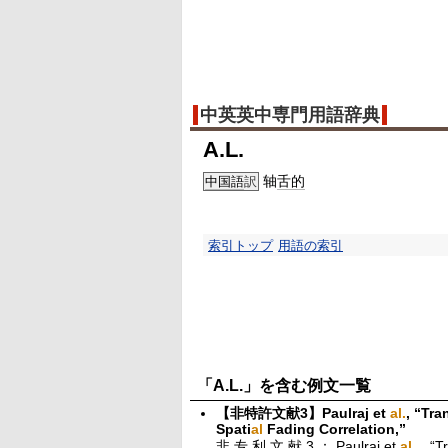
中英英中専門用語辞典
A.L.
轴
舌的
中国語
訳
索引トップ
用語の索引
「A.L.」を含む例文一覧
【非特許文献3】Paulraj et
al
.
, “Tra
Spati
al
Fading Correlation,”
非 专 利 文 献 3 ： Paulraj et
al
.，“Tr