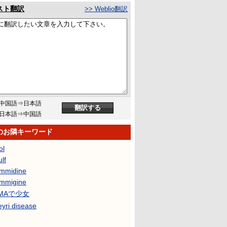
スト翻訳
>> Weblio翻訳
中国語⇒日本語
日本語⇒中国語
.のお隣キーワード
ol
lf
mmidine
mmigine
UMAで少女
yri disease