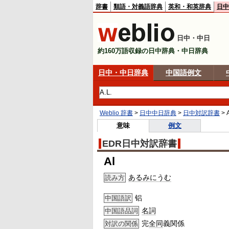
辞書
類語・対義語辞典
英和・和英辞典
日中
日中・中日
約160万語収録の日中辞典・中日辞典
日中・中日辞典
中国語例文
Weblio 辞書
>
日中中日辞典
>
日中対訳辞書
>
意味
例文
EDR日中対訳辞書
Al
あるみにうむ
読み方
铝
中国語訳
名詞
中国語品詞
完
全同
義関係
対訳の関係