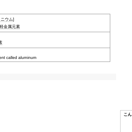
ミニウム
]
軽金属
元素
素
ment called aluminum
こん