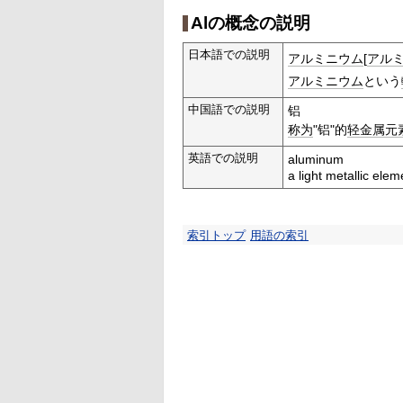
Alの概念の説明
日本語での説明
アルミニウム
[
アル
アルミニウム
という
中国語での説明
铝
称为
"铝"的
轻金属
元
英語での説明
aluminum
a light metallic ele
索引トップ
用語の索引