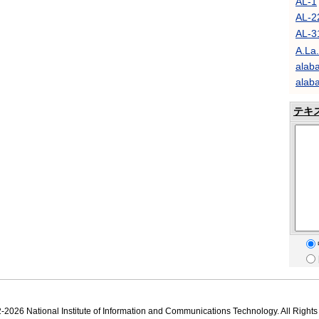
AL-1
AL-2
AL-
A.La.
alaba
alaba
テキ
2026 National Institute of Information and Communications Technology. All Right