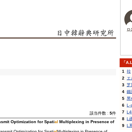
ロ
「A.
1
拉
2
エ
3
芝
4
鐵
5
黑
6
L-
7
L
該当件数 :
5
件
8
L
nsmit Optimization for Spati
al
Multiplexing in Presence of
9
L
ansmit Optimization for Spati
al
Multiplexing in Presence of