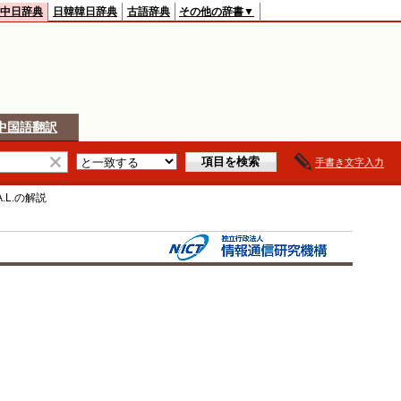
中日辞典
日韓韓日辞典
古語辞典
その他の辞書▼
中国語翻訳
手書き文字入力
A.L.
の解説