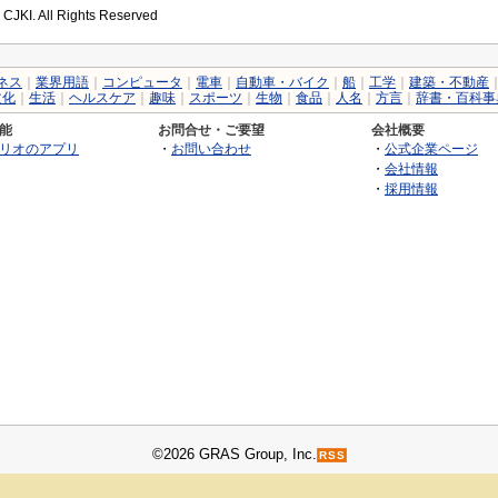
 CJKI. All Rights Reserved
ネス
｜
業界用語
｜
コンピュータ
｜
電車
｜
自動車・バイク
｜
船
｜
工学
｜
建築・不動産
文化
｜
生活
｜
ヘルスケア
｜
趣味
｜
スポーツ
｜
生物
｜
食品
｜
人名
｜
方言
｜
辞書・百科事
能
お問合せ・ご要望
会社概要
リオのアプリ
・
お問い合わせ
・
公式企業ページ
・
会社情報
・
採用情報
©2026 GRAS Group, Inc.
RSS