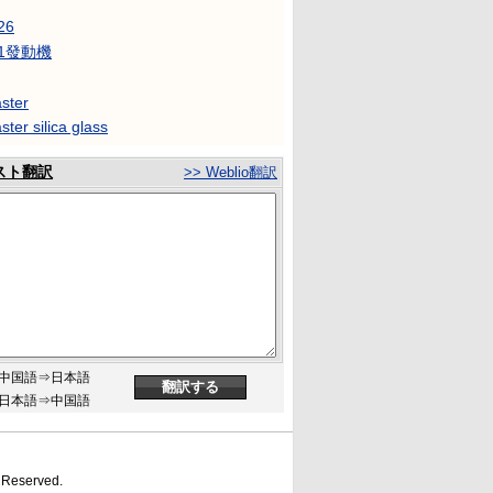
26
31發動機
ster
ster silica glass
スト翻訳
>> Weblio翻訳
中国語⇒日本語
日本語⇒中国語
s Reserved.