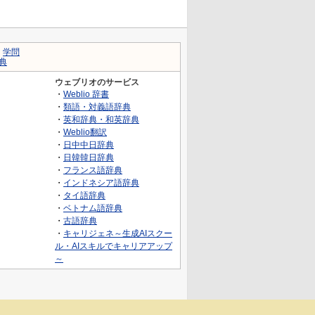
｜
学問
典
ウェブリオのサービス
・
Weblio 辞書
・
類語・対義語辞典
・
英和辞典・和英辞典
・
Weblio翻訳
・
日中中日辞典
・
日韓韓日辞典
・
フランス語辞典
・
インドネシア語辞典
・
タイ語辞典
・
ベトナム語辞典
・
古語辞典
・
キャリジェネ～生成AIスクー
ル・AIスキルでキャリアアップ
～