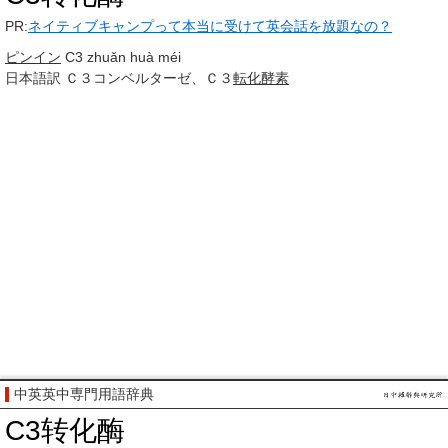
PR:
ネイティブキャンプって本当に受けて英会話を放題なの？
ピンイン
C3 zhuǎn huà méi
日本語訳
Ｃ３コンベルターゼ、Ｃ３
転化
酵素
中英英中専門用語辞典
C3转化酶