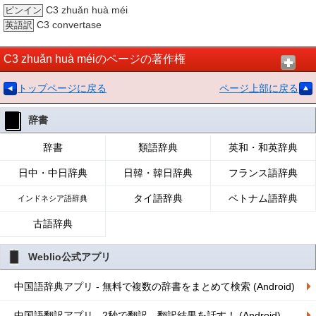
C3 zhuǎn huà méi
ピンイン
C3 convertase
英語訳
C3 zhuǎn huà méiのページの著作権
トップページに戻る
ページ上部に戻る
辞書
辞書
類語辞典
英和・和英辞典
日中・中日辞典
日韓・韓日辞典
フランス語辞典
タイ語辞典
ベトナム語辞典
インドネシア語辞典
古語辞典
Weblio公式アプリ
中国語辞典アプリ - 無料で複数の辞書をまとめて検索 (Android)
中国語翻訳アプリ - 2秒で翻訳、翻訳結果を話す！ (Android)