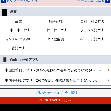
トップページに戻る
ページ上部に戻る
辞書
辞書
類語辞典
英和・和英辞典
日中・中日辞典
日韓・韓日辞典
フランス語辞典
タイ語辞典
ベトナム語辞典
インドネシア語辞典
古語辞典
Weblio公式アプリ
中国語辞典アプリ - 無料で複数の辞書をまとめて検索 (Android)
中国語翻訳アプリ - 2秒で翻訳、翻訳結果を話す！ (Android)
お問い合わせ
ヘルプ
会社情報
©2026 GRAS Group, Inc.