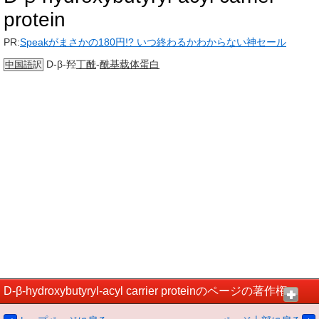
protein
PR:
Speakがまさかの180円!? いつ終わるかわからない神セール
D-β-羟
丁酰
-
酰基载体
蛋白
中国語
訳
D-β-hydroxybutyryl-acyl carrier proteinのページの著作権