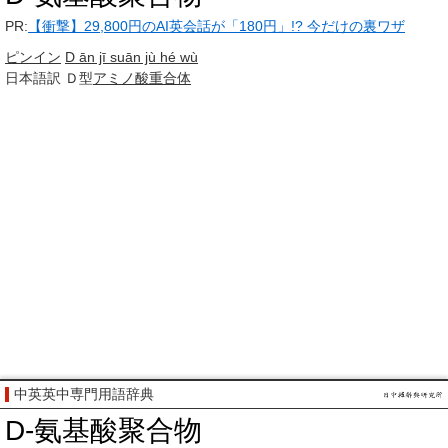
PR:
【衝撃】29,800円のAI英会話が「180円」!? 今だけの裏ワザ
ピンイン
D ān jī suān jù hé wù
日本語訳
Ｄ型
アミノ酸
重合体
中英英中専門用語辞典
D-氨基酸聚合物