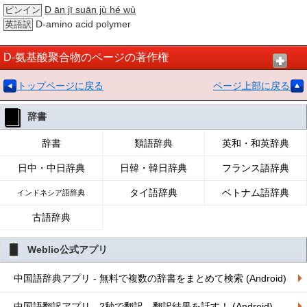
D ān jī suān jù hé wù
ピンイン
D-amino acid polymer
英語訳
D-氨基酸聚合物のページの著作権
トップページに戻る
ページ上部に戻る
辞書
辞書
類語辞典
英和・和英辞典
日中・中日辞典
日韓・韓日辞典
フランス語辞典
タイ語辞典
ベトナム語辞典
インドネシア語辞典
古語辞典
Weblio公式アプリ
中国語辞典アプリ - 無料で複数の辞書をまとめて検索 (Android)
中国語翻訳アプリ - 2秒で翻訳、翻訳結果を話す！ (Android)