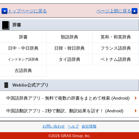
トップページに戻る
ページ上部に戻る
辞書
辞書
類語辞典
英和・和英辞典
日中・中日辞典
日韓・韓日辞典
フランス語辞典
タイ語辞典
ベトナム語辞典
インドネシア語辞典
古語辞典
Weblio公式アプリ
中国語辞典アプリ - 無料で複数の辞書をまとめて検索 (Android)
中国語翻訳アプリ - 2秒で翻訳、翻訳結果を話す！ (Android)
お問い合わせ
ヘルプ
会社情報
©2026 GRAS Group, Inc.