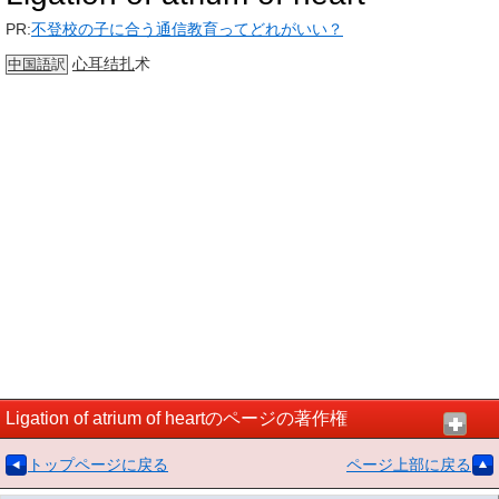
PR:
不登校の子に合う通信教育ってどれがいい？
心耳
结扎
术
中国語
訳
Ligation of atrium of heartのページの著作権
トップページに戻る
ページ上部に戻る