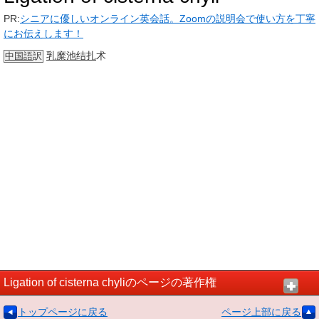
PR:
シニアに優しいオンライン英会話。Zoomの説明会で使い方を丁寧
にお伝えします！
乳糜池
结扎
术
中国語
訳
Ligation of cisterna chyliのページの著作権
トップページに戻る
ページ上部に戻る