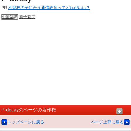
PR:
不登校の子に合う通信教育ってどれがいい？
质子衰变
中国語
訳
P-decayのページの著作権
トップページに戻る
ページ上部に戻る