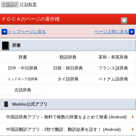
计划检查
中国語
訳
ＰＤＣＡのページの著作権
トップページに戻る
ページ上部に戻る
辞書
辞書
類語辞典
英和・和英辞典
日中・中日辞典
日韓・韓日辞典
フランス語辞典
タイ語辞典
ベトナム語辞典
インドネシア語辞典
古語辞典
Weblio公式アプリ
中国語辞典アプリ - 無料で複数の辞書をまとめて検索 (Android)
中国語翻訳アプリ - 2秒で翻訳、翻訳結果を話す！ (Android)