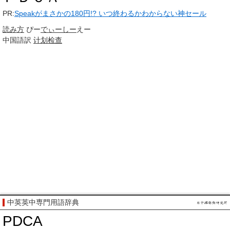
PR:
Speakがまさかの180円!? いつ終わるかわからない神セール
読み方
ぴー
でぃーしー
えー
中国語訳
计划检查
中英英中専門用語辞典
PDCA