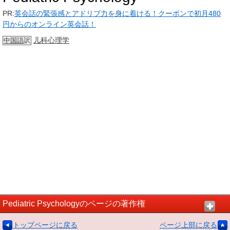
PR:
英会話の緊張感とアドリブ力を身に着ける！クーポンで初月480
円からのオンライン英会話！
儿科
心理学
中国語
訳
Pediatric Psychologyのページの著作権
トップページに戻る
ページ上部に戻る