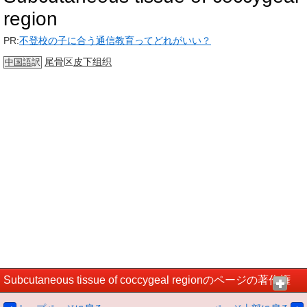
region
PR:
不登校の子に合う通信教育ってどれがいい？
尾骨
区
皮下组织
中国語
訳
Subcutaneous tissue of coccygeal regionのページの著作権