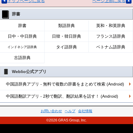
トップページに戻る
ページ上部に戻る
辞書
辞書
類語辞典
英和・和英辞典
日中・中日辞典
日韓・韓日辞典
フランス語辞典
タイ語辞典
ベトナム語辞典
インドネシア語辞典
古語辞典
Weblio公式アプリ
中国語辞典アプリ - 無料で複数の辞書をまとめて検索 (Android)
中国語翻訳アプリ - 2秒で翻訳、翻訳結果を話す！ (Android)
お問い合わせ
ヘルプ
会社情報
©2026 GRAS Group, Inc.